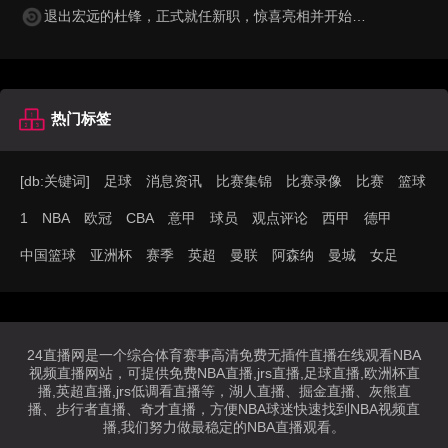
退出宏远的杜锋，正式就任新职，惊喜亮相并开始授课，薪资也被曝光
热门标签
[db:关键词]
足球
消息资讯
比赛集锦
比赛录像
比赛
篮球
1
NBA
欧冠
CBA
意甲
球员
观点评论
西甲
德甲
中国篮球
亚洲杯
赛季
英超
曼联
阿森纳
曼城
女足
24直播网是一个综合体育赛事高清免费无插件直播在线观看NBA
视频直播网站，可提供免费NBA直播,jrs直播,足球直播,欧洲杯直
播,英超直播,jrs低调看直播等，湖人直播、掘金直播、灰熊直
播、步行者直播、奇才直播，方便NBA球迷快速找到NBA视频直
播,我们努力做最稳定的NBA直播观看。