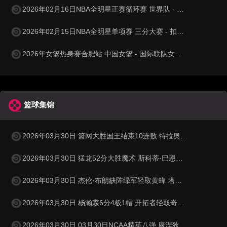
2026年02月16日NBA全明星正赛循环赛 世界队 - 美国新星队 全场录像
2026年02月15日NBA全明星单项赛 三分大赛 - 扣篮大赛 全场录像
2026年女篮热身赛合肥站 中国女篮 - 国际联队女篮 全场录像
篮球集锦
2026年03月30日 篮网大胜国王结束10连败 特拉奥雷17+6 德文·卡特20+8
2026年03月30日 猛龙52分大胜魔术 斯科蒂·巴恩斯28分钟23+15 班凯罗14中3
2026年03月30日 杰伦·布朗缺阵绿军轻取黄蜂 塔图姆32+5+8 普理查德28+6+6
2026年03月30日 杨瀚森6分4板1帽 开拓者轻取奇才 阿夫迪亚20+7+5 卡马拉23+7
2026年03月30日 03月30日NCAA精英八强 康涅狄格73 - 72杜克 全场集锦