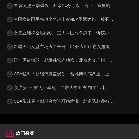
32岁女篮王牌爆发，狂轰24分，以下克上，宫鲁鸣或拿她代替李梦？
中国女篮国手韩旭全力冲击WNBA重返之路，暂不回归WCBA聚焦顶级赛场
女篮亚洲杯全胜出线！三人中国队杀疯了：斩获小组第1晋级8强
新疆天山女篮主场火力全开，21分大胜山东女篮挺进半决赛，武桐桐助攻如潮，将对手已经击溃，战斗到底，实力无可争议！
辽宁男篮输球，赵继伟状态糟糕；北京力克广州，三将表现出色；上海15连胜，洛夫顿闹情绪
CBA猛料！赵继伟膝盖受伤，曾凡博伤病严重，上海男篮将帅不合！
京沪厦“三强”无一幸免！广东队被王博“布局”，杜锋总决赛梦难圆
CBA常规赛冲刺期突发连环伤病潮：北京队赵睿右腿拉伤休战两周，辽宁队裁掉哈维签下德甲篮板王，广东队杜锋帅位风雨飘摇
热门标签