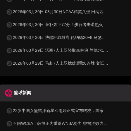
2026年03月30日 03月30日NCAA精英八强 田纳西大学62 - 95密歇根 全场集锦
2026年03月30日 替补轰下77分！步行者击退热火 西卡30+11+6 希罗31分
2026年03月30日 快船轻取雄鹿 伦纳德20+8 马瑟林28+6 特伦特空砍36分
2026年03月29日 活塞7人上双轻取森林狼 兰德尔13中2 纳兹·里德15中3
2026年03月29日 马刺7人上双擒雄鹿取8连胜 文班23+15+6 卡斯尔22+10+10
篮球新闻
22岁中国女篮留洋新星邓雨婷正式宣布转校，国家队未来或迎来锋线新力量
不回WCBA！韩旭正为重返WNBA努力 曾留洋效力纽约自由人