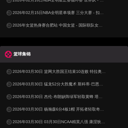
2026年02月15日NBA全明星单项赛 三分大赛 - 扣篮大赛 全场录像
2026年女篮热身赛合肥站 中国女篮 - 国际联队女篮 全场录像
篮球集锦
2026年03月30日 篮网大胜国王结束10连败 特拉奥雷17+6 德文·卡特20+8
2026年03月30日 猛龙52分大胜魔术 斯科蒂·巴恩斯28分钟23+15 班凯罗14中3
2026年03月30日 杰伦·布朗缺阵绿军轻取黄蜂 塔图姆32+5+8 普理查德28+6+6
2026年03月30日 杨瀚森6分4板1帽 开拓者轻取奇才 阿夫迪亚20+7+5 卡马拉23+7
2026年03月30日 03月30日NCAA精英八强 康涅狄格73 - 72杜克 全场集锦