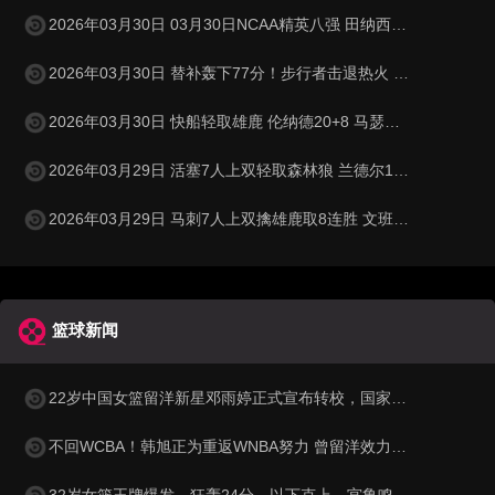
2026年03月30日 03月30日NCAA精英八强 田纳西大学62 - 95密歇根 全场集锦
2026年03月30日 替补轰下77分！步行者击退热火 西卡30+11+6 希罗31分
2026年03月30日 快船轻取雄鹿 伦纳德20+8 马瑟林28+6 特伦特空砍36分
2026年03月29日 活塞7人上双轻取森林狼 兰德尔13中2 纳兹·里德15中3
2026年03月29日 马刺7人上双擒雄鹿取8连胜 文班23+15+6 卡斯尔22+10+10
篮球新闻
22岁中国女篮留洋新星邓雨婷正式宣布转校，国家队未来或迎来锋线新力量
不回WCBA！韩旭正为重返WNBA努力 曾留洋效力纽约自由人
32岁女篮王牌爆发，狂轰24分，以下克上，宫鲁鸣或拿她代替李梦？