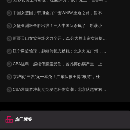
中国女篮国手韩旭全力冲击WNBA重返之路，暂不回归WCBA聚焦顶级赛场
女篮亚洲杯全胜出线！三人中国队杀疯了：斩获小组第1晋级8强
新疆天山女篮主场火力全开，21分大胜山东女篮挺进半决赛，武桐桐助攻如潮，将对手已经击溃，战斗到底，实力无可争议！
辽宁男篮输球，赵继伟状态糟糕；北京力克广州，三将表现出色；上海15连胜，洛夫顿闹情绪
CBA猛料！赵继伟膝盖受伤，曾凡博伤病严重，上海男篮将帅不合！
京沪厦“三强”无一幸免！广东队被王博“布局”，杜锋总决赛梦难圆
CBA常规赛冲刺期突发连环伤病潮：北京队赵睿右腿拉伤休战两周，辽宁队裁掉哈维签下德甲篮板王，广东队杜锋帅位风雨飘摇
热门标签