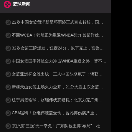
篮球新闻
22岁中国女篮留洋新星邓雨婷正式宣布转校，国家队未来或迎来锋线新力量
不回WCBA！韩旭正为重返WNBA努力 曾留洋效力纽约自由人
32岁女篮王牌爆发，狂轰24分，以下克上，宫鲁鸣或拿她代替李梦？
中国女篮国手韩旭全力冲击WNBA重返之路，暂不回归WCBA聚焦顶级赛场
女篮亚洲杯全胜出线！三人中国队杀疯了：斩获小组第1晋级8强
新疆天山女篮主场火力全开，21分大胜山东女篮挺进半决赛，武桐桐助攻如潮，将对手已经击溃，战斗到底，实力无可争议！
辽宁男篮输球，赵继伟状态糟糕；北京力克广州，三将表现出色；上海15连胜，洛夫顿闹情绪
CBA猛料！赵继伟膝盖受伤，曾凡博伤病严重，上海男篮将帅不合！
京沪厦“三强”无一幸免！广东队被王博“布局”，杜锋总决赛梦难圆