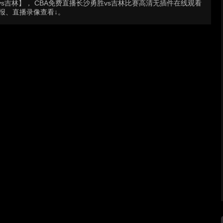
勇胜vs吉林】， CBA免费直播长沙勇胜vs吉林比赛高清无插件在线观看
情报、直播录像查看↓。