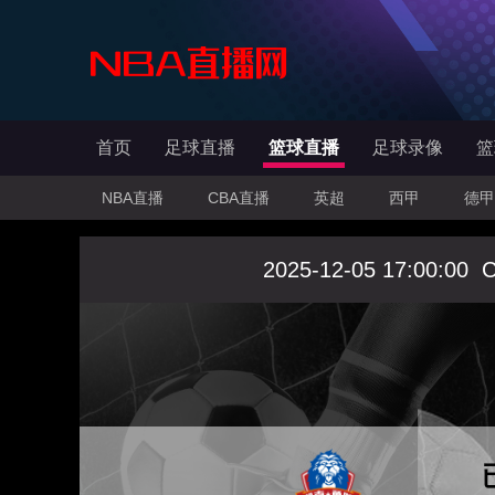
首页
足球直播
篮球直播
足球录像
篮
NBA直播
CBA直播
英超
西甲
德甲
2025-12-05 17:00:00