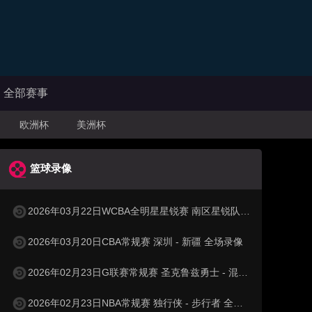
全部赛事
欧洲杯
美洲杯
篮球录像
2026年03月22日WCBA全明星星锐赛 南区星锐队 - 北区星锐队 全场录像
2026年03月20日CBA常规赛 深圳 - 新疆 全场录像
2026年02月23日G联赛常规赛 圣克鲁兹勇士 - 混音 全场录像
2026年02月23日NBA常规赛 独行侠 - 步行者 全场录像