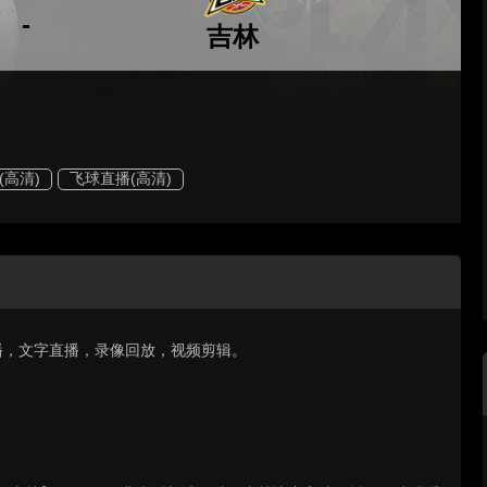
-
吉林
(高清)
飞球直播(高清)
播，文字直播，录像回放，视频剪辑。