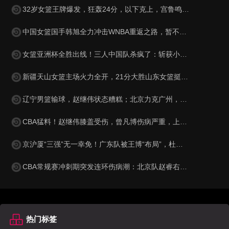
32岁女篮王牌爆发，狂轰24分，以下克上，宫鲁鸣或拿她代替李梦？
中国女篮国手韩旭全力冲击WNBA重返之路，暂不回归WCBA聚焦顶级赛场
女篮亚洲杯全胜出线！三人中国队杀疯了：斩获小组第1晋级8强
新疆天山女篮主场火力全开，21分大胜山东女篮挺进半决赛，武桐桐助攻如潮，将对手已经击溃，战斗到底，实力无可争议！
辽宁男篮输球，赵继伟状态糟糕；北京力克广州，三将表现出色；上海15连胜，洛夫顿闹情绪
CBA猛料！赵继伟膝盖受伤，曾凡博伤病严重，上海男篮将帅不合！
京沪厦“三强”无一幸免！广东队被王博“布局”，杜锋总决赛梦难圆
CBA常规赛冲刺期突发连环伤病潮：北京队赵睿右腿拉伤休战两周，辽宁队裁掉哈维签下德甲篮板王，广东队杜锋帅位风雨飘摇
热门标签