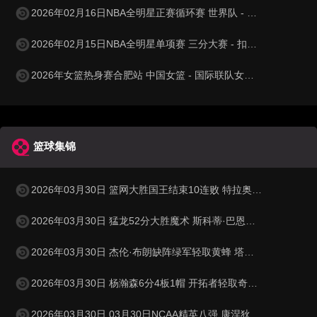
2026年02月16日NBA全明星正赛循环赛 世界队 - 美国新星队 全场录像
2026年02月15日NBA全明星单项赛 三分大赛 - 扣篮大赛 全场录像
2026年女篮热身赛合肥站 中国女篮 - 国际联队女篮 全场录像
篮球集锦
2026年03月30日 篮网大胜国王结束10连败 特拉奥雷17+6 德文·卡特20+8
2026年03月30日 猛龙52分大胜魔术 斯科蒂·巴恩斯28分钟23+15 班凯罗14中3
2026年03月30日 杰伦·布朗缺阵绿军轻取黄蜂 塔图姆32+5+8 普理查德28+6+6
2026年03月30日 杨瀚森6分4板1帽 开拓者轻取奇才 阿夫迪亚20+7+5 卡马拉23+7
2026年03月30日 03月30日NCAA精英八强 康涅狄格73 - 72杜克 全场集锦