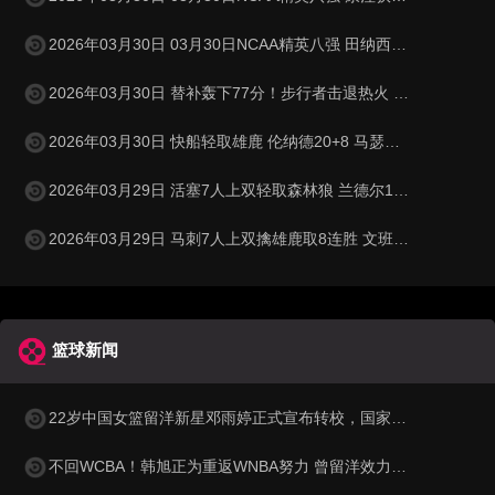
2026年03月30日 03月30日NCAA精英八强 田纳西大学62 - 95密歇根 全场集锦
2026年03月30日 替补轰下77分！步行者击退热火 西卡30+11+6 希罗31分
2026年03月30日 快船轻取雄鹿 伦纳德20+8 马瑟林28+6 特伦特空砍36分
2026年03月29日 活塞7人上双轻取森林狼 兰德尔13中2 纳兹·里德15中3
2026年03月29日 马刺7人上双擒雄鹿取8连胜 文班23+15+6 卡斯尔22+10+10
篮球新闻
22岁中国女篮留洋新星邓雨婷正式宣布转校，国家队未来或迎来锋线新力量
不回WCBA！韩旭正为重返WNBA努力 曾留洋效力纽约自由人