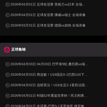
2026年04月01日 足球友谊赛 英格兰vs日本 全场录像
2026年04月01日 足球友谊赛 挪威vs瑞士 全场录像
2026年03月31日 足球友谊赛 德国vs加纳 全场录像
足球集锦
2026年04月03日 04月03日 巴甲第9轮 桑托斯vs瑞模贝雷 进球视频
2026年04月03日 两连败！U16国足0-1巴西U16下轮将战科特迪瓦 李家进超远吊射造险
2026年04月02日 连斩英法！U16女足2-1客胜法国 周瑾彤任意球世界波何风清扬建功
2026年04月01日 时隔52年重返世界杯！民主刚果加时1-0牙买加 图安泽贝制胜
2026年04月01日 友谊赛-巴西3-1克罗地亚 维尼修斯送助攻恩德里克造点+助攻