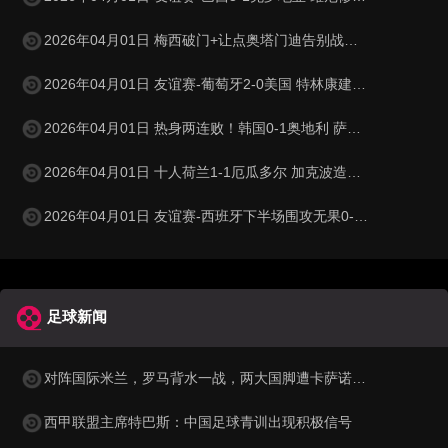
2026年04月01日 梅西破门+让点奥塔门迪告别战点射 阿根廷5-0赞比亚3月友谊赛两胜
2026年04月01日 友谊赛-葡萄牙2-0美国 特林康建功菲利克斯破门B费助攻双响
2026年04月01日 热身两连败！韩国0-1奥地利 萨比策制胜孙兴慜金玟哉失良机
2026年04月01日 十人荷兰1-1厄瓜多尔 加克波造乌龙邓弗里斯直红弗莱肯送点
2026年04月01日 友谊赛-西班牙下半场围攻无果0-0埃及 霍安·加西亚国家队首秀
足球新闻
对阵国际米兰，罗马背水一战，两大国脚遭卡萨诺狠批为二流球员
西甲联盟主席特巴斯：中国足球青训出现积极信号