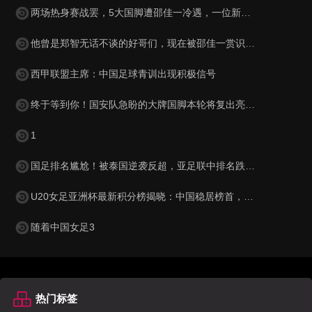
两场热身赛战罢，5大国脚遭邵佳一冷遇，一位新星最让球迷惋惜
他曾是郑智无话不谈的好哥们，现在被邵佳一赏识，进入国足教练组
西甲联盟主席：中国足球青训出现积极信号
终于等到你！国安队急盼的大牌国脚本轮将复出亮相，值得期待
1
国足排名尴尬！被泰国逆袭反超，亚足联中排名跌至第15，被巴勒斯坦紧逼
U20女足亚洲杯最新积分榜揭晓：中国稳居榜首，韩国与澳大利亚表现抢眼
随着中国女足3
热门标签