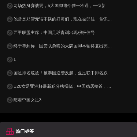
两场热身赛战罢，5大国脚遭邵佳一冷遇，一位新星最让球迷惋惜
他曾是郑智无话不谈的好哥们，现在被邵佳一赏识，进入国足教练组
西甲联盟主席：中国足球青训出现积极信号
终于等到你！国安队急盼的大牌国脚本轮将复出亮相，值得期待
1
国足排名尴尬！被泰国逆袭反超，亚足联中排名跌至第15，被巴勒斯坦紧逼
U20女足亚洲杯最新积分榜揭晓：中国稳居榜首，韩国与澳大利亚表现抢眼
随着中国女足3
热门标签