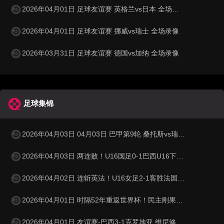
2026年04月01日 足球友谊赛 英格兰vs日本 全场录像
2026年04月01日 足球友谊赛 挪威vs瑞士 全场录像
2026年03月31日 足球友谊赛 德国vs加纳 全场录像
足球集锦
2026年04月03日 04月03日 巴甲第9轮 桑托斯vs瑞模贝雷 进球视频
2026年04月03日 两连败！U16国足0-1巴西U16下轮将战科特迪瓦 李家进超远吊射造险
2026年04月02日 连斩英法！U16女足2-1客胜法国 周瑾彤任意球世界波何风清扬建功
2026年04月01日 时隔52年重返世界杯！民主刚果加时1-0牙买加 图安泽贝制胜
2026年04月01日 友谊赛-巴西3-1克罗地亚 维尼修斯送助攻恩德里克造点+助攻