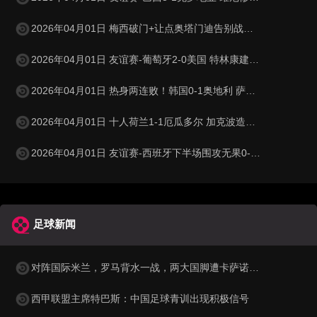
2026年04月01日 梅西破门+让点奥塔门迪告别战点射 阿根廷5-0赞比亚3月友谊赛两胜
2026年04月01日 友谊赛-葡萄牙2-0美国 特林康建功菲利克斯破门B费助攻双响
2026年04月01日 热身两连败！韩国0-1奥地利 萨比策制胜孙兴慜金玟哉失良机
2026年04月01日 十人荷兰1-1厄瓜多尔 加克波造乌龙邓弗里斯直红弗莱肯送点
2026年04月01日 友谊赛-西班牙下半场围攻无果0-0埃及 霍安·加西亚国家队首秀
足球新闻
对阵国际米兰，罗马背水一战，两大国脚遭卡萨诺狠批为二流球员
西甲联盟主席特巴斯：中国足球青训出现积极信号