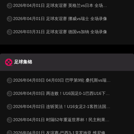
2026年04月01日 足球友谊赛 英格兰vs日本 全场录像
2026年04月01日 足球友谊赛 挪威vs瑞士 全场录像
2026年03月31日 足球友谊赛 德国vs加纳 全场录像
足球集锦
2026年04月03日 04月03日 巴甲第9轮 桑托斯vs瑞模贝雷 进球视频
2026年04月03日 两连败！U16国足0-1巴西U16下轮将战科特迪瓦 李家进超远吊射造险
2026年04月02日 连斩英法！U16女足2-1客胜法国 周瑾彤任意球世界波何风清扬建功
2026年04月01日 时隔52年重返世界杯！民主刚果加时1-0牙买加 图安泽贝制胜
2026年04月01日 友谊赛-巴西3-1克罗地亚 维尼修斯送助攻恩德里克造点+助攻