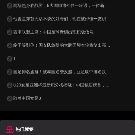
两场热身赛战罢，5大国脚遭邵佳一冷遇，一位新星最让球迷惋惜
他曾是郑智无话不谈的好哥们，现在被邵佳一赏识，进入国足教练组
西甲联盟主席：中国足球青训出现积极信号
终于等到你！国安队急盼的大牌国脚本轮将复出亮相，值得期待
1
国足排名尴尬！被泰国逆袭反超，亚足联中排名跌至第15，被巴勒斯坦紧逼
U20女足亚洲杯最新积分榜揭晓：中国稳居榜首，韩国与澳大利亚表现抢眼
随着中国女足3
热门标签