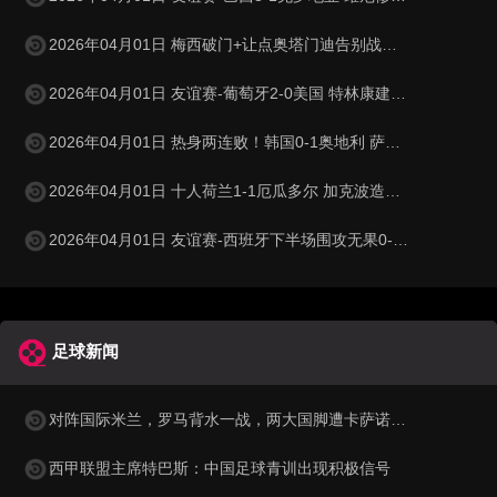
2026年04月01日 梅西破门+让点奥塔门迪告别战点射 阿根廷5-0赞比亚3月友谊赛两胜
2026年04月01日 友谊赛-葡萄牙2-0美国 特林康建功菲利克斯破门B费助攻双响
2026年04月01日 热身两连败！韩国0-1奥地利 萨比策制胜孙兴慜金玟哉失良机
2026年04月01日 十人荷兰1-1厄瓜多尔 加克波造乌龙邓弗里斯直红弗莱肯送点
2026年04月01日 友谊赛-西班牙下半场围攻无果0-0埃及 霍安·加西亚国家队首秀
足球新闻
对阵国际米兰，罗马背水一战，两大国脚遭卡萨诺狠批为二流球员
西甲联盟主席特巴斯：中国足球青训出现积极信号