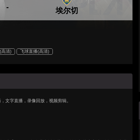
-
埃尔切
(高清)
飞球直播(高清)
播，文字直播，录像回放，视频剪辑。