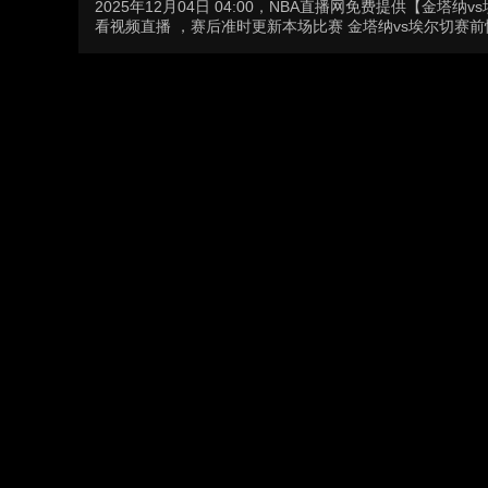
2025年12月04日 04:00，NBA直播网免费提供【金
看视频直播 ，赛后准时更新本场比赛 金塔纳vs埃尔切赛