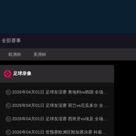
全部赛事
欧洲杯
美洲杯
足球录像
2026年04月01日 足球友谊赛 奥地利vs韩国 全场录像
2026年04月01日 足球友谊赛 荷兰vs厄瓜多尔 全场录像
2026年04月01日 足球友谊赛 西班牙vs埃及 全场录像
2026年04月01日 世预赛欧洲区附加赛决赛 科索沃vs土耳其 全场录像