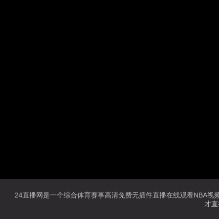
24直播网是一个综合体育赛事高清免费无插件直播在线观看NBA视频直
才直