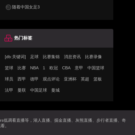
随着中国女足3
热门标签
[db:关键词]
足球
比赛集锦
消息资讯
比赛录像
篮球
比赛
NBA
1
欧冠
CBA
意甲
中国篮球
球员
西甲
德甲
观点评论
亚洲杯
英超
篮板
法甲
曼联
中国足球
曼城
播,jrs低调看直播等，湖人直播、掘金直播、灰熊直播、步行者直播、奇
观看。