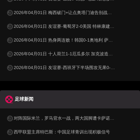
2026年04月01日 梅西破门+让点奥塔门迪告别战点射 阿根廷5-0赞比亚3月友谊赛两胜
2026年04月01日 友谊赛-葡萄牙2-0美国 特林康建功菲利克斯破门B费助攻双响
2026年04月01日 热身两连败！韩国0-1奥地利 萨比策制胜孙兴慜金玟哉失良机
2026年04月01日 十人荷兰1-1厄瓜多尔 加克波造乌龙邓弗里斯直红弗莱肯送点
2026年04月01日 友谊赛-西班牙下半场围攻无果0-0埃及 霍安·加西亚国家队首秀
足球新闻
对阵国际米兰，罗马背水一战，两大国脚遭卡萨诺狠批为二流球员
西甲联盟主席特巴斯：中国足球青训出现积极信号