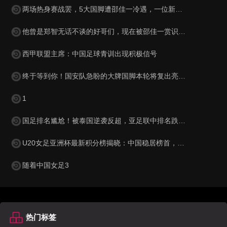
两场热身赛战罢，5大国脚遭邵佳一冷遇，一位新星最让球迷惋惜
他曾是郑智无话不谈的好哥们，现在被邵佳一赏识，进入国足教练组
西甲联盟主席：中国足球青训出现积极信号
终于等到你！国安队急盼的大牌国脚本轮将复出亮相，值得期待
1
国足排名尴尬！被泰国逆袭反超，亚足联中排名跌至第15，被巴勒斯坦紧逼
U20女足亚洲杯最新积分榜揭晓：中国稳居榜首，韩国与澳大利亚表现抢眼
随着中国女足3
热门标签