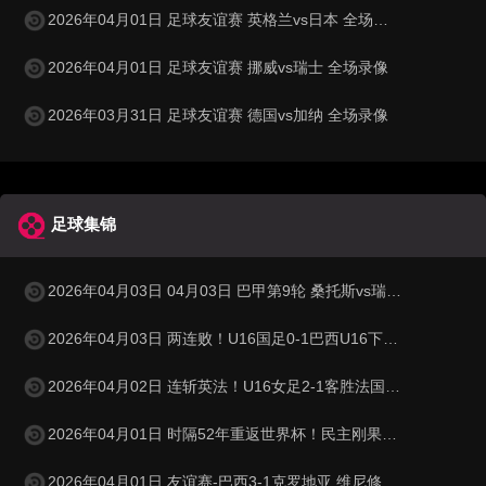
2026年04月01日 足球友谊赛 英格兰vs日本 全场录像
2026年04月01日 足球友谊赛 挪威vs瑞士 全场录像
2026年03月31日 足球友谊赛 德国vs加纳 全场录像
足球集锦
2026年04月03日 04月03日 巴甲第9轮 桑托斯vs瑞模贝雷 进球视频
2026年04月03日 两连败！U16国足0-1巴西U16下轮将战科特迪瓦 李家进超远吊射造险
2026年04月02日 连斩英法！U16女足2-1客胜法国 周瑾彤任意球世界波何风清扬建功
2026年04月01日 时隔52年重返世界杯！民主刚果加时1-0牙买加 图安泽贝制胜
2026年04月01日 友谊赛-巴西3-1克罗地亚 维尼修斯送助攻恩德里克造点+助攻