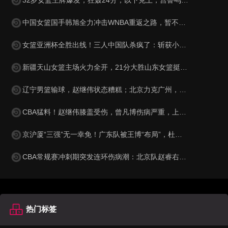
中国女篮国手韩旭全力冲击WNBA重返之路，暂不回归WCBA聚焦顶级赛场
女篮亚洲杯全胜出线！三人中国队杀疯了：斩获小组第1晋级8强
新疆天山女篮主场火力全开，21分大胜山东女篮挺进半决赛，武桐桐助攻如潮，将对手已经击溃，战斗到底，实力无可争议！
辽宁男篮输球，赵继伟状态糟糕；北京力克广州，三将表现出色；上海15连胜，洛夫顿闹情绪
CBA猛料！赵继伟膝盖受伤，曾凡博伤病严重，上海男篮将帅不合！
京沪厦“三强”无一幸免！广东队被王博“布局”，杜锋总决赛梦难圆
CBA常规赛冲刺期突发连环伤病潮：北京队赵睿右腿拉伤休战两周，辽宁队裁掉哈维签下德甲篮板王，广东队杜锋帅位风雨飘摇
热门标签