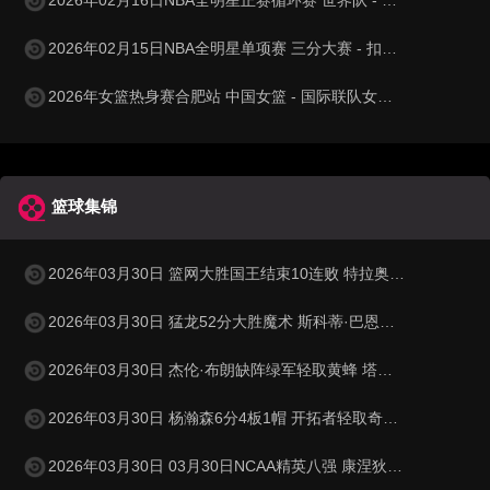
2026年02月15日NBA全明星单项赛 三分大赛 - 扣篮大赛 全场录像
2026年女篮热身赛合肥站 中国女篮 - 国际联队女篮 全场录像
篮球集锦
2026年03月30日 篮网大胜国王结束10连败 特拉奥雷17+6 德文·卡特20+8
2026年03月30日 猛龙52分大胜魔术 斯科蒂·巴恩斯28分钟23+15 班凯罗14中3
2026年03月30日 杰伦·布朗缺阵绿军轻取黄蜂 塔图姆32+5+8 普理查德28+6+6
2026年03月30日 杨瀚森6分4板1帽 开拓者轻取奇才 阿夫迪亚20+7+5 卡马拉23+7
2026年03月30日 03月30日NCAA精英八强 康涅狄格73 - 72杜克 全场集锦