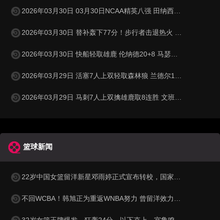
2026年03月30日 03月30日NCAA精英八强 田纳西大学62 - 95密歇根 全场集锦
2026年03月30日 替补轰下77分！步行者击退热火 西卡30+11+6 希罗31分
2026年03月30日 快船轻取雄鹿 伦纳德20+8 马瑟林28+6 特伦特空砍36分
2026年03月29日 活塞7人上双轻取森林狼 兰德尔13中2 纳兹·里德15中3
2026年03月29日 马刺7人上双擒雄鹿取8连胜 文班23+15+6 卡斯尔22+10+10
篮球新闻
22岁中国女篮留洋新星邓雨婷正式宣布转校，国家队未来或迎来锋线新力量
不回WCBA！韩旭正为重返WNBA努力 曾留洋效力纽约自由人
32岁女篮王牌爆发，狂轰24分，以下克上，宫鲁鸣或拿她代替李梦？