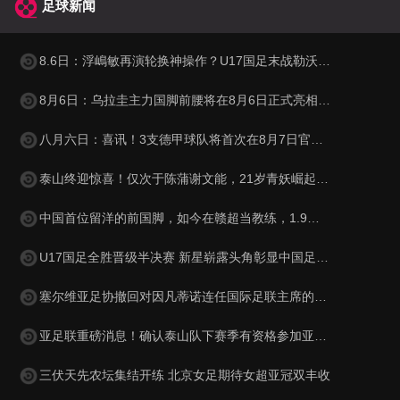
足球新闻
8.6日：浮嶋敏再演轮换神操作？U17国足末战勒沃库森验货名单曝光
8月6日：乌拉圭主力国脚前腰将在8月6日正式亮相泰山队主场
八月六日：喜讯！3支德甲球队将首次在8月7日官宣确认6位中国国脚加盟
泰山终迎惊喜！仅次于陈蒲谢文能，21岁青妖崛起，未来国足新锋线！
中国首位留洋的前国脚，如今在赣超当教练，1.9米儿子也选足球路
U17国足全胜晋级半决赛 新星崭露头角彰显中国足球希望
塞尔维亚足协撤回对因凡蒂诺连任国际足联主席的支持
亚足联重磅消息！确认泰山队下赛季有资格参加亚冠，撤销处罚引发球迷质疑
三伏天先农坛集结开练 北京女足期待女超亚冠双丰收