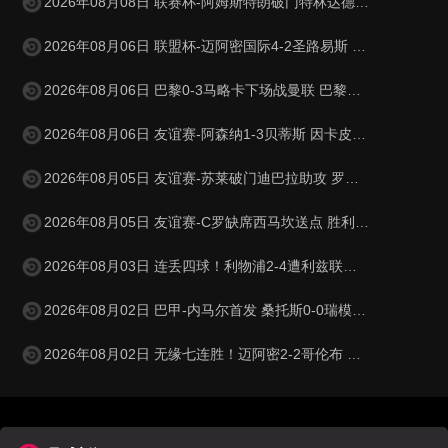
2026年08月08日 联赛杯-阿姆斯特朗破门特林达德建功 狼队3-0维尔港
2026年08月06日 联盟杯-迈阿密国际4-2圣路易斯 梅西2射1传 阿伦助攻戴帽
2026年08月06日 巴黎0-3马略卡下场战曼联 巴黎全场控球近6成+8射3正未果
2026年08月06日 友谊赛-阿森纳1-3贝蒂斯 因卡皮耶破门难救主 福纳尔斯1射2传
2026年08月05日 友谊赛-苏莱破门迪巴拉助攻 罗马4-1纽波特郡
2026年08月05日 友谊赛-C罗缺席西马坎送点 胜利0-2不敌阿尔梅里亚
2026年08月03日 连丢四球！利物浦2-4遭利兹联逆转 维尔茨钱伯斯破门凯尔凯兹失误
2026年08月02日 巴甲-内马尔首发 桑托斯0-0瑞模贝雷
2026年08月02日 无缘七连胜！迈阿密2-2哥伦布 苏牙传射卡塞米罗乌龙梅西替补登场