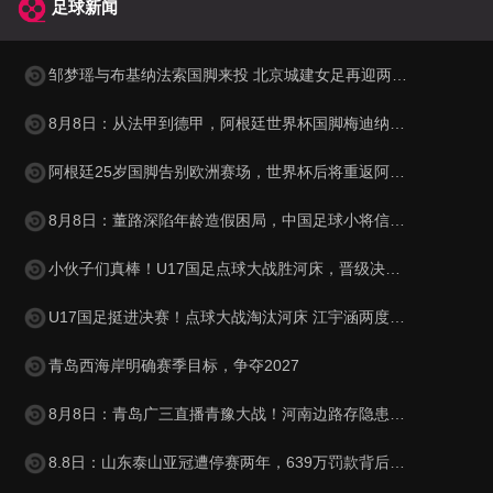
足球新闻
邹梦瑶与布基纳法索国脚来投 北京城建女足再迎两名强援
8月8日：从法甲到德甲，阿根廷世界杯国脚梅迪纳2500万欧转会勒沃库森
阿根廷25岁国脚告别欧洲赛场，世界杯后将重返阿超！
8月8日：董路深陷年龄造假困局，中国足球小将信任危机何解？
小伙子们真棒！U17国足点球大战胜河床，晋级决赛再遇阿森纳
U17国足挺进决赛！点球大战淘汰河床 江宇涵两度扑救 再与阿森纳交锋
青岛西海岸明确赛季目标，争夺2027
8月8日：青岛广三直播青豫大战！河南边路存隐患，古斯塔沃等喂饼，西海岸剑指亚冠
8.8日：山东泰山亚冠遭停赛两年，639万罚款背后，谁的锅？