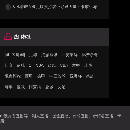
因凡蒂诺在亚足联支持者中寻求力量：卡塔尔与阿联酋的立场引发关注
热门标签
[db:关键词]
足球
消息资讯
比赛集锦
比赛录像
比赛
篮球
1
NBA
欧冠
CBA
意甲
球员
观点评论
西甲
德甲
中国篮球
亚洲杯
英超
赛季
曼联
阿森纳
曼城
女足
播,jrs低调看直播等，湖人直播、掘金直播、灰熊直播、步行者直播、奇
观看。