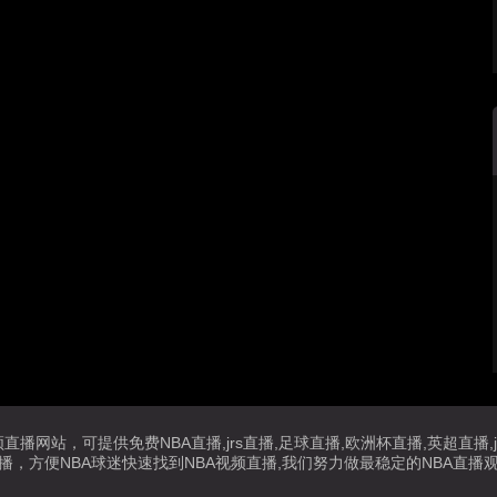
播网站，可提供免费NBA直播,jrs直播,足球直播,欧洲杯直播,英超直
播，方便NBA球迷快速找到NBA视频直播,我们努力做最稳定的NBA直播