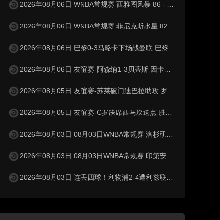
2026年08月06日 WNBA常规赛 西雅图风暴 86 - 92 纽约自由人 全场集锦
2026年08月06日 WNBA常规赛 菲尼克斯水星 82 - 96 亚特兰大梦想 全场集锦
2026年08月06日 巴黎0-3马略卡下场战曼联 巴黎全场控球近6成+8射3正未果
2026年08月06日 友谊赛-阿森纳1-3贝蒂斯 因卡皮耶破门难救主 福纳尔斯1射2传
2026年08月05日 友谊赛-苏莱破门迪巴拉助攻 罗马4-1纽波特郡
2026年08月05日 友谊赛-C罗缺席西马坎送点 胜利0-2不敌阿尔梅里亚
2026年08月03日 08月03日WNBA常规赛 洛杉矶火花106-101波特兰火焰 全场集锦
2026年08月03日 08月03日WNBA常规赛 印第安纳狂热100-108明尼苏达山猫 全场集锦
2026年08月03日 连丢四球！利物浦2-4遭利兹联逆转 维尔茨钱伯斯破门凯尔凯兹失误