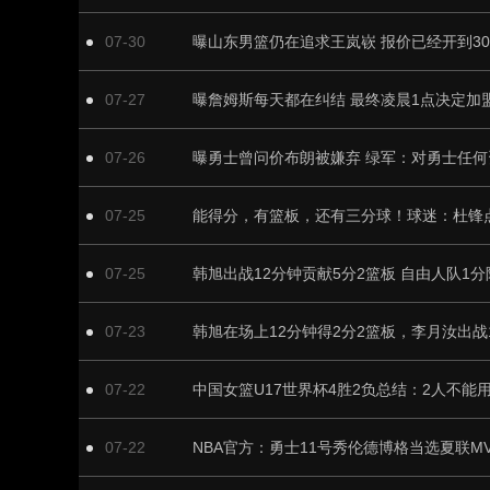
07-30
曝山东男篮仍在追求王岚嵚 报价已经开到30
07-27
曝詹姆斯每天都在纠结 最终凌晨1点决定加盟
07-26
曝勇士曾问价布朗被嫌弃 绿军：对勇士任
07-25
能得分，有篮板，还有三分球！球迷：杜锋
07-25
韩旭出战12分钟贡献5分2篮板 自由人队1
07-23
07-22
07-22
NBA官方：勇士11号秀伦德博格当选夏联MV