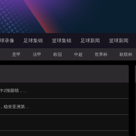
球录像
足球集锦
篮球集锦
足球新闻
篮球新闻
意甲
法甲
欧冠
中超
世界杯
欧联杯
从32+17到8+11！王洪泽判若两人，三分13中2辣眼睛，愧对杜锋厚爱
自由人中锋韩旭：两场比赛狂揽23分13篮板，稳坐亚洲第一！