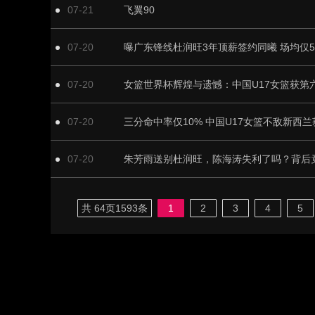
07-21
飞翼90
07-20
曝广东锋线杜润旺3年顶薪签约同曦 场均仅5
07-20
07-20
三分命中率仅10% 中国U17女篮不敌新西兰
07-20
共
64
页
1593
条
1
2
3
4
5