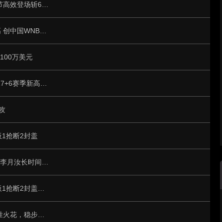
WNBA 常规赛:飞翼20分大胜太阳 李月汝末节高效登场斩6分2抢断冲刺500分
绝杀建功+里程碑刷新！韩旭爆发斩赛季新高 创中国WNBA历史纪录
100万美元
WNBA中国第一人：韩旭迎500分里程碑 轰17+6赛季新高率自由人险胜
攻
板1抢断2封盖
末节崩盘+致命犯规！飞翼主场1分惜败梦想 李月汝长时间出战状态低迷
韩旭21分29秒出战：10投5中斩获13分3篮板1抢断2封盖的精彩表现
韩旭爆发！单节11分正负值+29，自由人险胜火花，稳步冲击WNBL