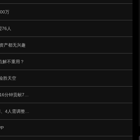
00万
76人
何资产都无兴趣
点解不重用？
分险胜天空
韩旭在场上12分钟得2分2篮板，李月汝出战16分钟贡献7分1助攻
中国女篮U17世界杯4胜2负总结：2人不能用、4人需调整、3人能扛旗
P