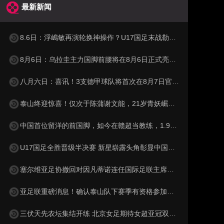
最新新闻
8.6日：浮嶋敏再演轮换神操作？U17国足末战勒沃库森验货名单曝光
8月6日：乌拉圭主力国脚前腰将在8月6日正式亮相泰山队主场
八月六日：喜讯！3支德甲球队将首次在8月7日官宣确认6位中国国脚加盟
泰山终迎惊喜！仅次于陈蒲谢文能，21岁青妖崛起，未来国足新锋线！
中国首位留洋的前国脚，如今在赣超当教练，1.9米儿子也选足球路
U17国足全胜晋级半决赛 新星崭露头角彰显中国足球希望
塞尔维亚足协撤回对因凡蒂诺连任国际足联主席的支持
亚足联重磅消息！确认泰山队下赛季有资格参加亚冠，撤销处罚引发球迷质疑
三伏天先农坛集结开练 北京女足期待女超亚冠双丰收