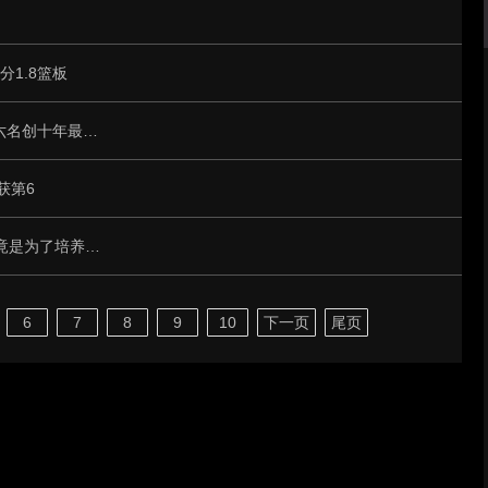
分1.8篮板
女篮世界杯辉煌与遗憾：中国U17女篮获第六名创十年最佳成绩
获第6
朱芳雨送别杜润旺，陈海涛失利了吗？背后竟是为了培养王洪泽！
6
7
8
9
10
下一页
尾页