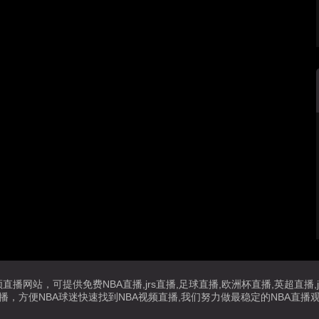
播网站，可提供免费NBA直播,jrs直播,足球直播,欧洲杯直播,英超直
播，方便NBA球迷快速找到NBA视频直播,我们努力做最稳定的NBA直播