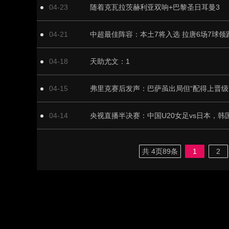
04-23
随着克瓦拉茨赫利亚双响+巴黎圣日耳曼3
04-21
中超最佳阵容：本土7将入选 拉唐6场7球领
04-18
天助尤文：1
04-15
04-14
共
4
页
89
条
1
2