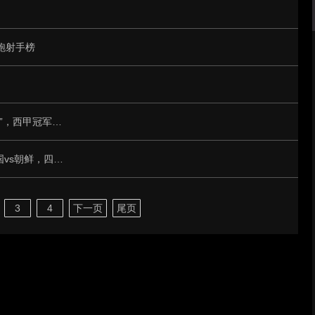
跑射手榜
弗里克赛后发声：巴萨虽出局但“配得上晋级”，西甲冠军已成最后红线
央视直播半决赛：中国U20女足vs日本，韩国vs朝鲜，四争决赛资格
3
4
下一页
尾页