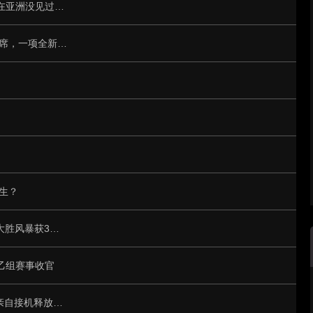
0比2，真踢不过！U17国足队长承认：我们在亚洲没见过这种球队
7月6日：看哭了！25岁国脚泪洒世界杯替补席，一项全新纪录成伤心导火索
生？
WNBA总裁杯：李月汝复出战旧主2+2 飞翼大胜风暴获3连胜
乙组赛事收官
从机场到世界杯！U17国足载誉归来，宋凯亲自接机释放什么信号？