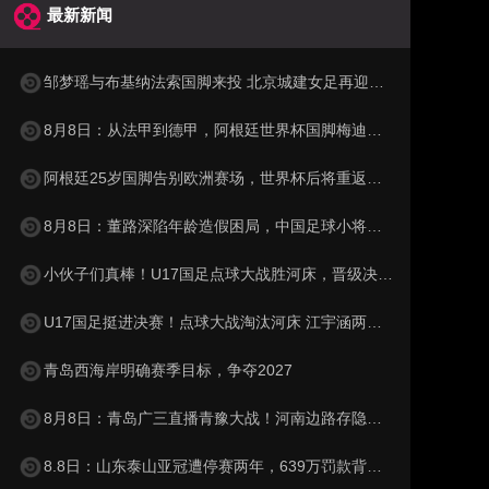
最新新闻
邹梦瑶与布基纳法索国脚来投 北京城建女足再迎两名强援
8月8日：从法甲到德甲，阿根廷世界杯国脚梅迪纳2500万欧转会勒沃库森
阿根廷25岁国脚告别欧洲赛场，世界杯后将重返阿超！
8月8日：董路深陷年龄造假困局，中国足球小将信任危机何解？
小伙子们真棒！U17国足点球大战胜河床，晋级决赛再遇阿森纳
U17国足挺进决赛！点球大战淘汰河床 江宇涵两度扑救 再与阿森纳交锋
青岛西海岸明确赛季目标，争夺2027
8月8日：青岛广三直播青豫大战！河南边路存隐患，古斯塔沃等喂饼，西海岸剑指亚冠
8.8日：山东泰山亚冠遭停赛两年，639万罚款背后，谁的锅？