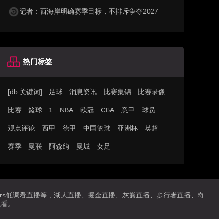
记者：西海岸明确赛季目标，不排斥争夺2027
热门标签
[db:关键词]
足球
消息资讯
比赛集锦
比赛录像
比赛
篮球
1
NBA
欧冠
CBA
意甲
球员
观点评论
西甲
德甲
中国篮球
亚洲杯
英超
赛季
曼联
阿森纳
曼城
女足
播,jrs低调看直播等，湖人直播、掘金直播、灰熊直播、步行者直播、奇
观看。