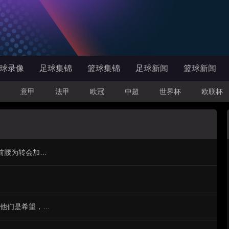
球录像
足球集锦
篮球集锦
足球新闻
篮球新闻
意甲
法甲
欧冠
中超
世界杯
欧联杯
七月二十九日：喜讯！南美冠军队主力国脚前腰为转会加盟鲁能直接倒贴钱离队
0射正！史上最强U17国足完败非洲亚军——他们是希望，还是又一场青训幻觉？