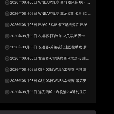
2026年08月06日 WNBA常规赛 西雅图风暴 86 - 92 纽约自由人 全场集锦
2026年08月06日 WNBA常规赛 菲尼克斯水星 82 - 96 亚特兰大梦想 全场集锦
2026年08月06日 巴黎0-3马略卡下场战曼联 巴黎全场控球近6成+8射3正未果
2026年08月06日 友谊赛-阿森纳1-3贝蒂斯 因卡皮耶破门难救主 福纳尔斯1射2传
2026年08月05日 友谊赛-苏莱破门迪巴拉助攻 罗马4-1纽波特郡
2026年08月05日 友谊赛-C罗缺席西马坎送点 胜利0-2不敌阿尔梅里亚
2026年08月03日 08月03日WNBA常规赛 洛杉矶火花106-101波特兰火焰 全场集锦
2026年08月03日 08月03日WNBA常规赛 印第安纳狂热100-108明尼苏达山猫 全场集锦
2026年08月03日 连丢四球！利物浦2-4遭利兹联逆转 维尔茨钱伯斯破门凯尔凯兹失误