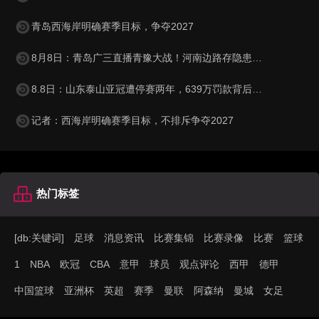
青岛西海岸明确赛季目标，争夺2027
8月8日：青岛广三直播青豫大战！河南边路存隐患，古斯塔沃等喂饼，西海岸剑指亚冠
8.8日：山东泰山亚冠遭停赛两年，639万罚款背后，谁的锅？
记者：西海岸明确赛季目标，不排斥争夺2027
热门标签
[db:关键词]
足球
消息资讯
比赛集锦
比赛录像
比赛
篮球
1
NBA
欧冠
CBA
意甲
球员
观点评论
西甲
德甲
中国篮球
亚洲杯
英超
赛季
曼联
阿森纳
曼城
女足