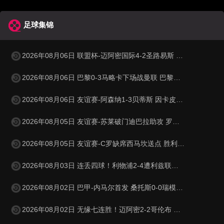
足球集锦
2026年08月06日 联盟杯-迈阿密国际4-2圣路易斯 梅西2射1传 阿伦助攻戴帽
2026年08月06日 巴黎0-3马略卡下场战曼联 巴黎全场控球近6成+8射3正未果
2026年08月06日 友谊赛-阿森纳1-3贝蒂斯 因卡皮耶破门难救主 福纳尔斯1射2传
2026年08月05日 友谊赛-苏莱破门迪巴拉助攻 罗马4-1纽波特郡
2026年08月05日 友谊赛-C罗缺席西马坎送点 胜利0-2不敌阿尔梅里亚
2026年08月03日 连丢四球！利物浦2-4遭利兹联逆转 维尔茨钱伯斯破门凯尔凯兹失误
2026年08月02日 巴甲-内马尔首发 桑托斯0-0瑞模贝雷
2026年08月02日 无缘七连胜！迈阿密2-2哥伦布 苏牙传射卡塞米罗乌龙梅西替补登场