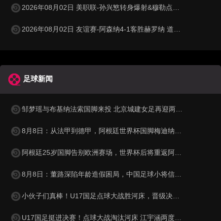
2026年08月02日 美职联-孙兴慜转身爆射&穆勒点射破门 温哥华白浪1-1洛杉矶
2026年08月02日 友谊赛-阿森纳4-1客胜赫罗纳 道曼传射措利斯破门热苏斯替补建功
足球新闻
邹梦瑶与布基纳法索国脚来投 北京城建女足再迎两名强援
8月8日：从法甲到德甲，阿根廷世界杯国脚梅迪纳2500万欧转会勒沃库森
阿根廷25岁国脚告别欧洲赛场，世界杯后将重返阿超！
8月8日：董路深陷年龄造假困局，中国足球小将信任危机何解？
小伙子们真棒！U17国足点球大战胜河床，晋级决赛再遇阿森纳
U17国足挺进决赛！点球大战淘汰河床 江宇涵两度扑救 再与阿森纳交锋