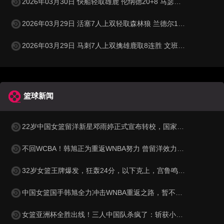
2026年03月30日 快船轻取雄鹿 伦纳德20+8 马瑟林28+6 特伦特空砍36分
2026年03月29日 活塞7人上双轻取森林狼 兰德尔13中2 纳兹·里德15中3
2026年03月29日 马刺7人上双擒雄鹿取8连胜 文班23+15+6 卡斯尔22+10+10
篮球新闻
22岁中国女篮留洋新星邓雨婷正式宣布转校，国家队未来或迎来锋线新力量
不回WCBA！韩旭正为重返WNBA努力 曾留洋效力纽约自由人
32岁女篮王牌爆发，狂轰24分，以下克上，宫鲁鸣或拿她代替李梦？
中国女篮国手韩旭全力冲击WNBA重返之路，暂不回归WCBA聚焦顶级赛场
女篮亚洲杯全胜出线！三人中国队杀疯了：斩获小组第1晋级8强