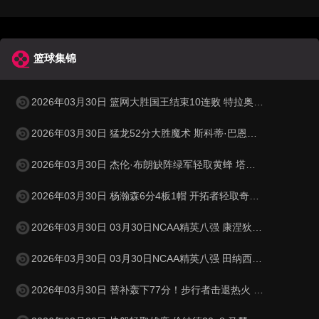
篮球集锦
2026年03月30日 篮网大胜国王结束10连败 特拉奥雷17+6 德文·卡特20+8
2026年03月30日 猛龙52分大胜魔术 斯科蒂·巴恩斯28分钟23+15 班凯罗14中3
2026年03月30日 杰伦·布朗缺阵绿军轻取黄蜂 塔图姆32+5+8 普理查德28+6+6
2026年03月30日 杨瀚森6分4板1帽 开拓者轻取奇才 阿夫迪亚20+7+5 卡马拉23+7
2026年03月30日 03月30日NCAA精英八强 康涅狄格73 - 72杜克 全场集锦
2026年03月30日 03月30日NCAA精英八强 田纳西大学62 - 95密歇根 全场集锦
2026年03月30日 替补轰下77分！步行者击退热火 西卡30+11+6 希罗31分