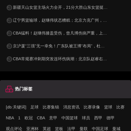
新疆天山女篮主场火力全开，21分大胜山东女篮挺进半决赛，武桐桐助攻如潮，将对手已经击溃，战斗到底，实力无可争议！
辽宁男篮输球，赵继伟状态糟糕；北京力克广州，三将表现出色；上海15连胜，洛夫顿闹情绪
CBA猛料！赵继伟膝盖受伤，曾凡博伤病严重，上海男篮将帅不合！
京沪厦“三强”无一幸免！广东队被王博“布局”，杜锋总决赛梦难圆
CBA常规赛冲刺期突发连环伤病潮：北京队赵睿右腿拉伤休战两周，辽宁队裁掉哈维签下德甲篮板王，广东队杜锋帅位风雨飘摇
热门标签
[db:关键词]
足球
比赛集锦
消息资讯
比赛录像
篮球
比赛
NBA
1
欧冠
CBA
意甲
中国篮球
球员
西甲
德甲
观点评论
亚洲杯
英超
篮板
法甲
曼联
中国足球
曼城