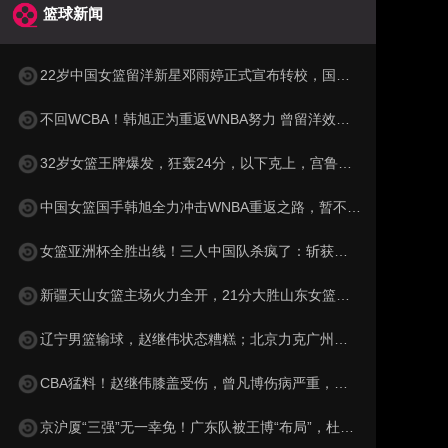
篮球新闻
22岁中国女篮留洋新星邓雨婷正式宣布转校，国家队未来或迎来锋线新力量
不回WCBA！韩旭正为重返WNBA努力 曾留洋效力纽约自由人
32岁女篮王牌爆发，狂轰24分，以下克上，宫鲁鸣或拿她代替李梦？
中国女篮国手韩旭全力冲击WNBA重返之路，暂不回归WCBA聚焦顶级赛场
女篮亚洲杯全胜出线！三人中国队杀疯了：斩获小组第1晋级8强
新疆天山女篮主场火力全开，21分大胜山东女篮挺进半决赛，武桐桐助攻如潮，将对手已经击溃，战斗到底，实力无可争议！
辽宁男篮输球，赵继伟状态糟糕；北京力克广州，三将表现出色；上海15连胜，洛夫顿闹情绪
CBA猛料！赵继伟膝盖受伤，曾凡博伤病严重，上海男篮将帅不合！
京沪厦“三强”无一幸免！广东队被王博“布局”，杜锋总决赛梦难圆