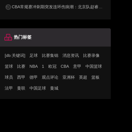
CBA常规赛冲刺期突发连环伤病潮：北京队赵睿右腿拉伤休战两周，辽宁队裁掉哈维签下德甲篮板王，广东队杜锋帅位风雨飘摇
热门标签
[db:关键词]
足球
比赛集锦
消息资讯
比赛录像
篮球
比赛
NBA
1
欧冠
CBA
意甲
中国篮球
球员
西甲
德甲
观点评论
亚洲杯
英超
篮板
法甲
曼联
中国足球
曼城