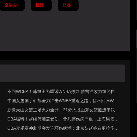
全运会
杜锋
赵睿
或
不回WCBA！韩旭正为重返WNBA努力 曾留洋效力纽约自由
代
人
中国女篮国手韩旭全力冲击WNBA重返之路，暂不回归WCB
A聚焦顶级赛场
新疆天山女篮主场火力全开，21分大胜山东女篮挺进半决
现
赛，武桐桐助攻如潮，将对手已经击溃，战斗到底，实力无
CBA猛料！赵继伟膝盖受伤，曾凡博伤病严重，上海男篮将
可争议！
帅不合！
CBA常规赛冲刺期突发连环伤病潮：北京队赵睿右腿拉伤休