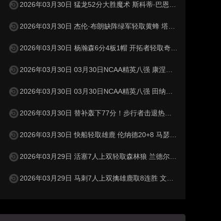
2026年03月30日 猛龙52分大胜魔术 斯科蒂·巴恩斯28分钟23+15 班凯罗14中3
2026年03月30日 杰伦·布朗缺阵绿军轻取黄蜂 塔图姆32+5+8 普理查德28+6+6
2026年03月30日 杨瀚森6分4板1帽 开拓者轻取奇才 阿夫迪亚20+7+5 卡马拉23+7
2026年03月30日 03月30日NCAA精英八强 康涅狄格73 - 72杜克 全场集锦
2026年03月30日 03月30日NCAA精英八强 田纳西大学62 - 95密歇根 全场集锦
2026年03月30日 替补轰下77分！步行者击退热火 西卡30+11+6 希罗31分
2026年03月30日 快船轻取雄鹿 伦纳德20+8 马瑟林28+6 特伦特空砍36分
2026年03月29日 活塞7人上双轻取森林狼 兰德尔13中2 纳兹·里德15中3
2026年03月29日 马刺7人上双擒雄鹿取8连胜 文班23+15+6 卡斯尔22+10+10