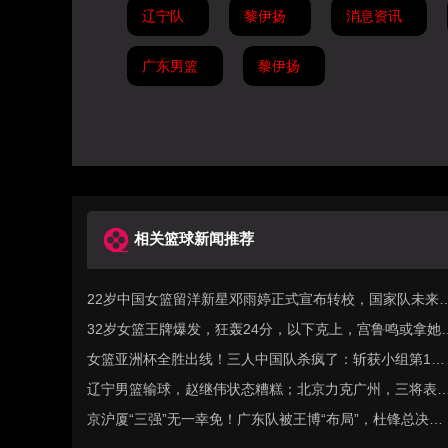
辽宁队
黎伊扬
消息资讯
广东男篮
黎伊扬
相关篮球新闻推荐
22岁中国女篮留洋新星邓雨婷正式宣布转校，国家队未来
迎来锋线新力量
32岁女篮王牌爆发，狂轰24分，以下克上，宫鲁鸣或拿她
替李梦？
女篮亚洲杯全胜出线！三人中国队杀疯了：斩获小组第1晋
级8强
辽宁男篮输球，赵继伟状态糟糕；北京力克广州，三将表
出色；上海15连胜，洛夫顿闹情绪
京沪厦“三强”无一幸免！广东队被王博“布局”，杜锋总决赛