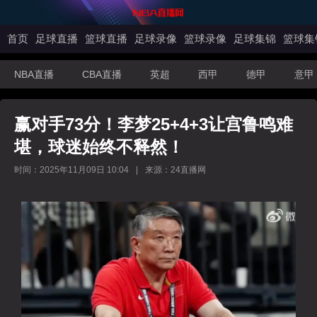
首页
足球直播
篮球直播
足球录像
篮球录像
足球集锦
篮球集
NBA直播
CBA直播
英超
西甲
德甲
意甲
赢对手73分！李梦25+4+3让宫鲁鸣难
堪，球迷始终不释然！
时间：2025年11月09日 10:04
|
来源：24直播网