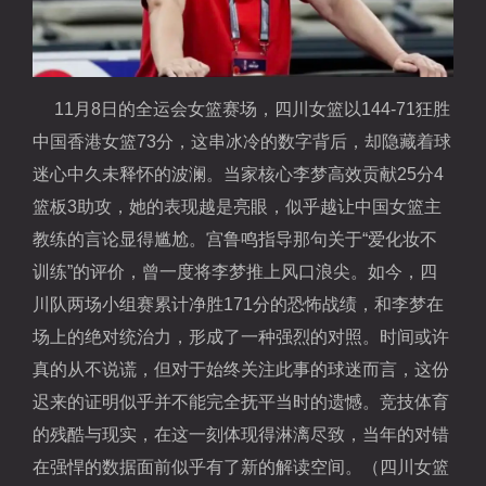
11月8日的全运会女篮赛场，四川女篮以144-71狂胜
中国香港女篮73分，这串冰冷的数字背后，却隐藏着球
迷心中久未释怀的波澜。当家核心李梦高效贡献25分4
篮板3助攻，她的表现越是亮眼，似乎越让中国女篮主
教练的言论显得尴尬。宫鲁鸣指导那句关于“爱化妆不
训练”的评价，曾一度将李梦推上风口浪尖。如今，四
川队两场小组赛累计净胜171分的恐怖战绩，和李梦在
场上的绝对统治力，形成了一种强烈的对照。时间或许
真的从不说谎，但对于始终关注此事的球迷而言，这份
迟来的证明似乎并不能完全抚平当时的遗憾。竞技体育
的残酷与现实，在这一刻体现得淋漓尽致，当年的对错
在强悍的数据面前似乎有了新的解读空间。（四川女篮