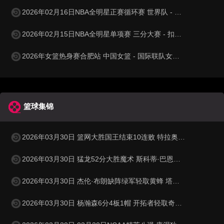
2026年02月16日NBA全明星正赛循环赛 世界队 - 美国新星队 全场录像
2026年02月15日NBA全明星单项赛 三分大赛 - 扣篮大赛 全场录像
2026年女篮热身赛合肥站 中国女篮 - 国际联队女篮 全场录像
篮球集锦
2026年03月30日 篮网大胜国王结束10连败 特拉奥雷17+6 德文·卡特20+8
2026年03月30日 猛龙52分大胜魔术 斯科蒂·巴恩斯28分钟23+15 班凯罗14中3
2026年03月30日 杰伦·布朗缺阵绿军轻取黄蜂 塔图姆32+5+8 普理查德28+6+6
2026年03月30日 杨瀚森6分4板1帽 开拓者轻取奇才 阿夫迪亚20+7+5 卡马拉23+7