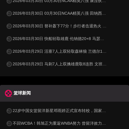
2026年03月30日 03月30日NCAA精英八强 康涅狄格73 - 72杜克 全场集锦
2026年03月30日 03月30日NCAA精英八强 田纳西大学62 - 95密歇根 全场集锦
2026年03月30日 替补轰下77分！步行者击退热火 西卡30+11+6 希罗31分
2026年03月30日 快船轻取雄鹿 伦纳德20+8 马瑟林28+6 特伦特空砍36分
2026年03月29日 活塞7人上双轻取森林狼 兰德尔13中2 纳兹·里德15中3
2026年03月29日 马刺7人上双擒雄鹿取8连胜 文班23+15+6 卡斯尔22+10+10
篮球新闻
22岁中国女篮留洋新星邓雨婷正式宣布转校，国家队未来或迎来锋线新力量
不回WCBA！韩旭正为重返WNBA努力 曾留洋效力纽约自由人