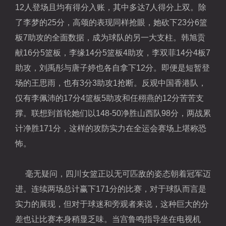
12人登场且均有得分入账，其中多达7人得分上双。除
了李梦的25分，高颂的表现同样抢眼，她砍下23分6篮
板7助攻的全面数据，成为球队的另一大支柱。韩旭贡
献16分5篮板，李缘14分5篮板4助攻，李双菲14分4板7
助攻，刘禹彤与唐子婷也各自拿下12分。即便是短暂登
场的王思雨，也有3分3助攻1抢断。反观中国香港队，
仅有李佩沛的17分4篮板5助攻和任栩燕的12分苦苦支
撑。联想到首轮她们以148-50净胜山西队98分，两战累
计净胜171分，这样的攻防实力在全运会赛场上堪称恐
怖。
毫无疑问，四川女篮正以无可匹敌的姿态朝着冠军迈
进。连续两场总计赢下171分的比赛，对于球队而言是
实力的展现，但对于球迷和旁观者来说，这种巨大的分
差也让比赛本身稍显乏味。当宫鲁鸣指导坐在电视机