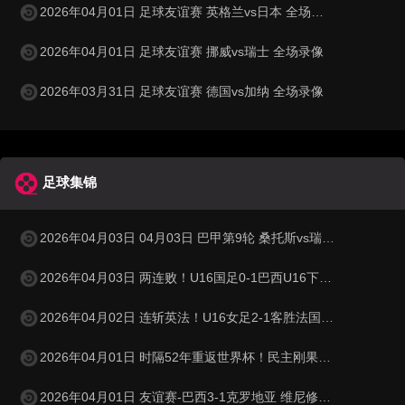
2026年04月01日 足球友谊赛 英格兰vs日本 全场录像
2026年04月01日 足球友谊赛 挪威vs瑞士 全场录像
2026年03月31日 足球友谊赛 德国vs加纳 全场录像
足球集锦
2026年04月03日 04月03日 巴甲第9轮 桑托斯vs瑞模贝雷 进球视频
2026年04月03日 两连败！U16国足0-1巴西U16下轮将战科特迪瓦 李家进超远吊射造险
2026年04月02日 连斩英法！U16女足2-1客胜法国 周瑾彤任意球世界波何风清扬建功
2026年04月01日 时隔52年重返世界杯！民主刚果加时1-0牙买加 图安泽贝制胜
2026年04月01日 友谊赛-巴西3-1克罗地亚 维尼修斯送助攻恩德里克造点+助攻