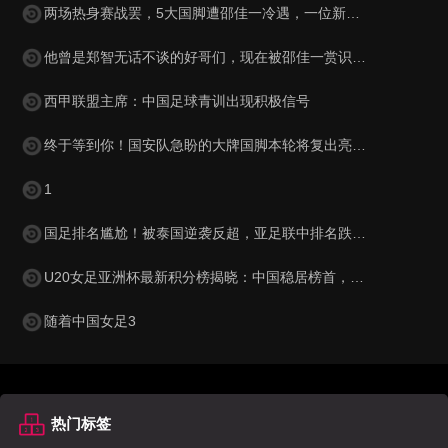
两场热身赛战罢，5大国脚遭邵佳一冷遇，一位新星最让球迷惋惜
他曾是郑智无话不谈的好哥们，现在被邵佳一赏识，进入国足教练组
西甲联盟主席：中国足球青训出现积极信号
终于等到你！国安队急盼的大牌国脚本轮将复出亮相，值得期待
1
国足排名尴尬！被泰国逆袭反超，亚足联中排名跌至第15，被巴勒斯坦紧逼
U20女足亚洲杯最新积分榜揭晓：中国稳居榜首，韩国与澳大利亚表现抢眼
随着中国女足3
热门标签