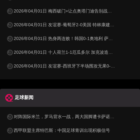
2026年04月01日 梅西破门+让点奥塔门迪告别战点射 阿根廷5-0赞比亚3月友谊赛两胜
2026年04月01日 友谊赛-葡萄牙2-0美国 特林康建功菲利克斯破门B费助攻双响
2026年04月01日 热身两连败！韩国0-1奥地利 萨比策制胜孙兴慜金玟哉失良机
2026年04月01日 十人荷兰1-1厄瓜多尔 加克波造乌龙邓弗里斯直红弗莱肯送点
2026年04月01日 友谊赛-西班牙下半场围攻无果0-0埃及 霍安·加西亚国家队首秀
足球新闻
对阵国际米兰，罗马背水一战，两大国脚遭卡萨诺狠批为二流球员
西甲联盟主席特巴斯：中国足球青训出现积极信号