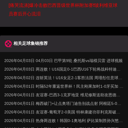
[痛哭流涕]爆冷击败巴西晋级世界杯附加赛❗️玻利维亚球
员赛后开心流泪
相关足球集锦推荐
2026年04月03日 04月03日 巴甲第9轮 桑托斯vs瑞模贝雷 进球视频
2026年04月03日 两连败！U16国足0-1巴西U16下轮将战科特迪瓦
李家进超远吊射造险
2026年04月02日 连斩英法！U16女足2-1客胜法国 周瑾彤任意球世
界波何风清扬建功
2026年04月01日 时隔52年重返世界杯！民主刚果加时1-0牙买加 图
安泽贝制胜
2026年04月01日 友谊赛-巴西3-1克罗地亚 维尼修斯送助攻恩德里
克造点+助攻
2026年04月01日 梅西破门+让点奥塔门迪告别战点射 阿根廷5-0赞
比亚3月友谊赛两胜
2026年04月01日 友谊赛-葡萄牙2-0美国 特林康建功菲利克斯破门B
费助攻双响
2026年04月01日 热身两连败！韩国0-1奥地利 萨比策制胜孙兴慜金