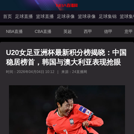
首页
足球直播
篮球直播
足球录像
篮球录像
足球集锦
篮球集
NBA直播
CBA直播
英超
西甲
德甲
意甲
U20女足亚洲杯最新积分榜揭晓：中国
稳居榜首，韩国与澳大利亚表现抢眼
时间：2026年04月04日 10:12
|
来源：24直播网