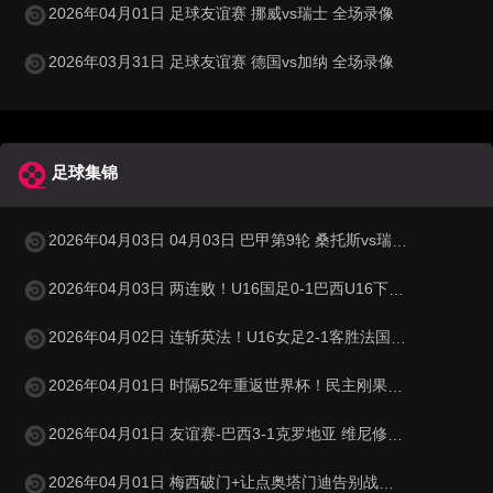
2026年04月01日 足球友谊赛 挪威vs瑞士 全场录像
2026年03月31日 足球友谊赛 德国vs加纳 全场录像
足球集锦
2026年04月03日 04月03日 巴甲第9轮 桑托斯vs瑞模贝雷 进球视频
2026年04月03日 两连败！U16国足0-1巴西U16下轮将战科特迪瓦 李家进超远吊射造险
2026年04月02日 连斩英法！U16女足2-1客胜法国 周瑾彤任意球世界波何风清扬建功
2026年04月01日 时隔52年重返世界杯！民主刚果加时1-0牙买加 图安泽贝制胜
2026年04月01日 友谊赛-巴西3-1克罗地亚 维尼修斯送助攻恩德里克造点+助攻
2026年04月01日 梅西破门+让点奥塔门迪告别战点射 阿根廷5-0赞比亚3月友谊赛两胜