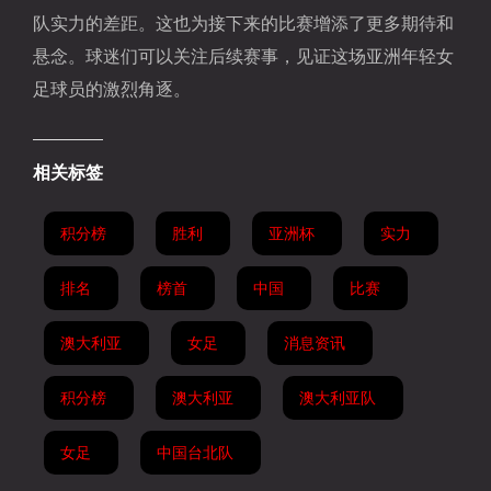
队实力的差距。这也为接下来的比赛增添了更多期待和
悬念。球迷们可以关注后续赛事，见证这场亚洲年轻女
足球员的激烈角逐。
相关标签
积分榜
胜利
亚洲杯
实力
排名
榜首
中国
比赛
澳大利亚
女足
消息资讯
积分榜
澳大利亚
澳大利亚队
女足
中国台北队