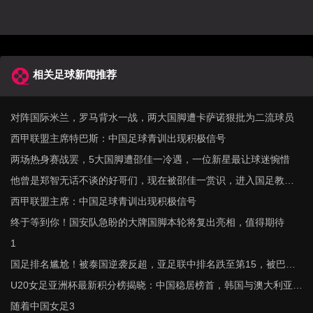
相关足球新闻推荐
对阵国际米兰，罗马背水一战，两大国脚遭卡萨诺狠批为二流球员
西甲联盟主席特巴斯：中国足球青训出现积极信号
两场热身赛战罢，5大国脚遭邵佳一冷遇，一位新星最让球迷惋惜
他曾是郑智无话不谈的好哥们，现在被邵佳一赏识，进入国足教练
组
西甲联盟主席：中国足球青训出现积极信号
终于等到你！国安队急盼的大牌国脚本轮将复出亮相，值得期待
1
国足排名尴尬！被泰国逆袭反超，亚足联中排名跌至第15，被巴勒
斯坦紧逼
U20女足亚洲杯最新积分榜揭晓：中国稳居榜首，韩国与澳大利亚表
现抢眼
随着中国女足3