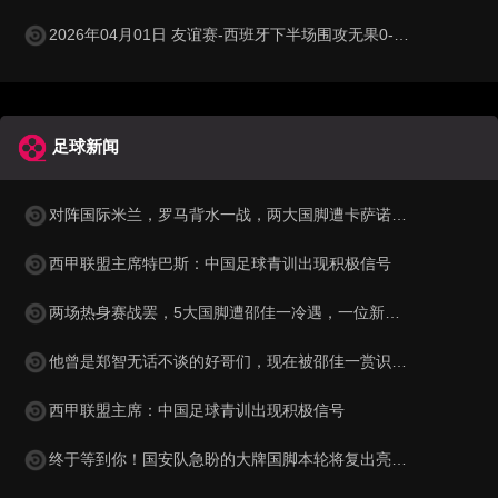
2026年04月01日 友谊赛-西班牙下半场围攻无果0-0埃及 霍安·加西亚国家队首秀
足球新闻
对阵国际米兰，罗马背水一战，两大国脚遭卡萨诺狠批为二流球员
西甲联盟主席特巴斯：中国足球青训出现积极信号
两场热身赛战罢，5大国脚遭邵佳一冷遇，一位新星最让球迷惋惜
他曾是郑智无话不谈的好哥们，现在被邵佳一赏识，进入国足教练组
西甲联盟主席：中国足球青训出现积极信号
终于等到你！国安队急盼的大牌国脚本轮将复出亮相，值得期待