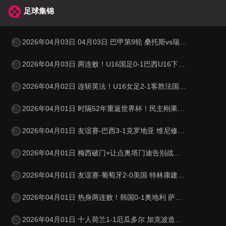
足球集锦
2026年04月03日 04月03日 巴甲第9轮 桑托斯vs瑞模贝雷 进球视频
2026年04月03日 两连败！U16国足0-1巴西U16下轮将战科特迪瓦 李家进超远吊射造险
2026年04月02日 连斩英法！U16女足2-1客胜法国 周瑾彤任意球世界波何风清扬建功
2026年04月01日 时隔52年重返世界杯！民主刚果加时1-0牙买加 图安泽贝制胜
2026年04月01日 友谊赛-巴西3-1克罗地亚 维尼修斯送助攻恩德里克造点+助攻
2026年04月01日 梅西破门+让点奥塔门迪告别战点射 阿根廷5-0赞比亚3月友谊赛两胜
2026年04月01日 友谊赛-葡萄牙2-0美国 特林康建功菲利克斯破门B费助攻双响
2026年04月01日 热身两连败！韩国0-1奥地利 萨比策制胜孙兴慜金玟哉失良机
2026年04月01日 十人荷兰1-1厄瓜多尔 加克波造乌龙邓弗里斯直红弗莱肯送点