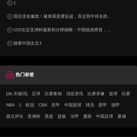
1
国足排名尴尬！被泰国逆袭反超，亚足联中排名跌至第15，被巴勒斯坦紧逼
U20女足亚洲杯最新积分榜揭晓：中国稳居榜首，韩国与澳大利亚表现抢眼
随着中国女足3
热门标签
[db:关键词]
足球
比赛集锦
消息资讯
比赛录像
篮球
比赛
NBA
1
欧冠
CBA
意甲
中国篮球
球员
西甲
德甲
观点评论
亚洲杯
英超
篮板
法甲
曼联
中国足球
曼城