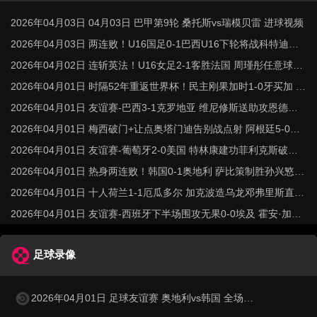
2026年04月03日 04月03日 巴甲第9轮 桑托斯vs瑞模贝雷 进球视频
2026年04月03日 两连败！U16国足0-1巴西U16下轮将战科特迪瓦
李家进超远吊射造险
2026年04月02日 连斩英法！U16女足2-1客胜法国 周瑾彤任意球世
界波何风清扬建功
2026年04月01日 时隔52年重返世界杯！民主刚果加时1-0牙买加 图
安泽贝制胜
2026年04月01日 友谊赛-巴西3-1克罗地亚 维尼修斯送助攻恩德里
克造点+助攻
2026年04月01日 梅西破门+让点奥塔门迪告别战点射 阿根廷5-0赞
比亚3月友谊赛两胜
2026年04月01日 友谊赛-葡萄牙2-0美国 特林康建功菲利克斯破门B
费助攻双响
2026年04月01日 热身两连败！韩国0-1奥地利 萨比策制胜孙兴慜金
玟哉失良机
2026年04月01日 十人荷兰1-1厄瓜多尔 加克波造乌龙邓弗里斯直红
弗莱肯送点
2026年04月01日 友谊赛-西班牙下半场围攻无果0-0埃及 霍安·加西
亚国家队首秀
足球录像
2026年04月01日 足球友谊赛 奥地利vs韩国 全场录像