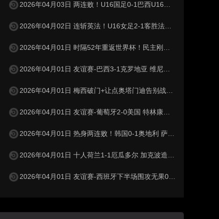
2026年04月03日 两连败！U16国足0-1巴西U16下轮将战科特迪瓦 李家进超远吊射造险
2026年04月02日 连斩英法！U16女足2-1客胜法国 周瑾彤任意球世界波何风清扬建功
2026年04月01日 时隔52年重返世界杯！民主刚果加时1-0牙买加 图安泽贝制胜
2026年04月01日 友谊赛-巴西3-1克罗地亚 维尼修斯送助攻恩德里克造点+助攻
2026年04月01日 梅西破门+让点奥塔门迪告别战点射 阿根廷5-0赞比亚3月友谊赛两胜
2026年04月01日 友谊赛-葡萄牙2-0美国 特林康建功菲利克斯破门B费助攻双响
2026年04月01日 热身两连败！韩国0-1奥地利 萨比策制胜孙兴慜金玟哉失良机
2026年04月01日 十人荷兰1-1厄瓜多尔 加克波造乌龙邓弗里斯直红弗莱肯送点
2026年04月01日 友谊赛-西班牙下半场围攻无果0-0埃及 霍安·加西亚国家队首秀