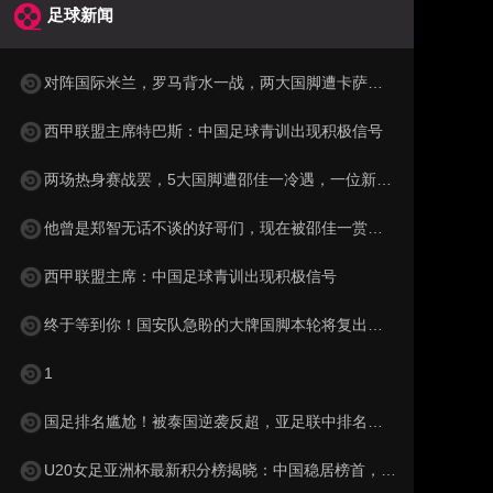
足球新闻
对阵国际米兰，罗马背水一战，两大国脚遭卡萨诺狠批为二流球员
西甲联盟主席特巴斯：中国足球青训出现积极信号
两场热身赛战罢，5大国脚遭邵佳一冷遇，一位新星最让球迷惋惜
他曾是郑智无话不谈的好哥们，现在被邵佳一赏识，进入国足教练组
西甲联盟主席：中国足球青训出现积极信号
终于等到你！国安队急盼的大牌国脚本轮将复出亮相，值得期待
1
国足排名尴尬！被泰国逆袭反超，亚足联中排名跌至第15，被巴勒斯坦紧逼
U20女足亚洲杯最新积分榜揭晓：中国稳居榜首，韩国与澳大利亚表现抢眼