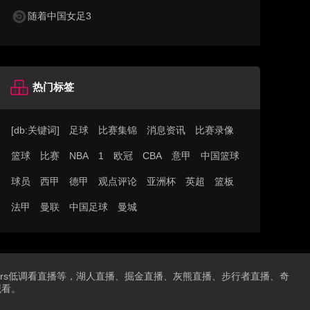
随着中国女足3
热门标签
[db:关键词]
足球
比赛集锦
消息资讯
比赛录像
篮球
比赛
NBA
1
欧冠
CBA
意甲
中国篮球
球员
西甲
德甲
观点评论
亚洲杯
英超
篮板
法甲
曼联
中国足球
曼城
播,jrs低调看直播等，湖人直播、掘金直播、灰熊直播、步行者直播、奇
观看。