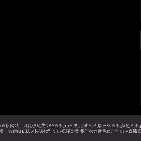
播网站，可提供免费NBA直播,jrs直播,足球直播,欧洲杯直播,英超直
播，方便NBA球迷快速找到NBA视频直播,我们努力做最稳定的NBA直播