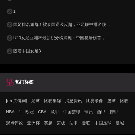
1
国足排名尴尬！被泰国逆袭反超，亚足联中排名跌至第15，被巴勒斯坦紧逼
U20女足亚洲杯最新积分榜揭晓：中国稳居榜首，韩国与澳大利亚表现抢眼
随着中国女足3
热门标签
[db:关键词]
足球
比赛集锦
消息资讯
比赛录像
篮球
比赛
NBA
1
欧冠
CBA
意甲
中国篮球
球员
西甲
德甲
观点评论
亚洲杯
英超
篮板
法甲
曼联
中国足球
曼城