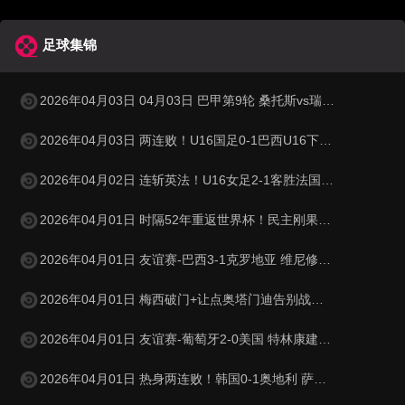
足球集锦
2026年04月03日 04月03日 巴甲第9轮 桑托斯vs瑞模贝雷 进球视频
2026年04月03日 两连败！U16国足0-1巴西U16下轮将战科特迪瓦 李家进超远吊射造险
2026年04月02日 连斩英法！U16女足2-1客胜法国 周瑾彤任意球世界波何风清扬建功
2026年04月01日 时隔52年重返世界杯！民主刚果加时1-0牙买加 图安泽贝制胜
2026年04月01日 友谊赛-巴西3-1克罗地亚 维尼修斯送助攻恩德里克造点+助攻
2026年04月01日 梅西破门+让点奥塔门迪告别战点射 阿根廷5-0赞比亚3月友谊赛两胜
2026年04月01日 友谊赛-葡萄牙2-0美国 特林康建功菲利克斯破门B费助攻双响
2026年04月01日 热身两连败！韩国0-1奥地利 萨比策制胜孙兴慜金玟哉失良机