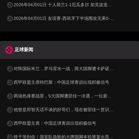
2026年04月01日 十人荷兰1-1厄瓜多尔 加克波造乌龙邓弗里斯直红弗莱肯送点
2026年04月01日 友谊赛-西班牙下半场围攻无果0-0埃及 霍安·加西亚国家队首秀
足球新闻
对阵国际米兰，罗马背水一战，两大国脚遭卡萨诺狠批为二流球员
西甲联盟主席特巴斯：中国足球青训出现积极信号
两场热身赛战罢，5大国脚遭邵佳一冷遇，一位新星最让球迷惋惜
他曾是郑智无话不谈的好哥们，现在被邵佳一赏识，进入国足教练组
西甲联盟主席：中国足球青训出现积极信号
终于等到你！国安队急盼的大牌国脚本轮将复出亮相，值得期待