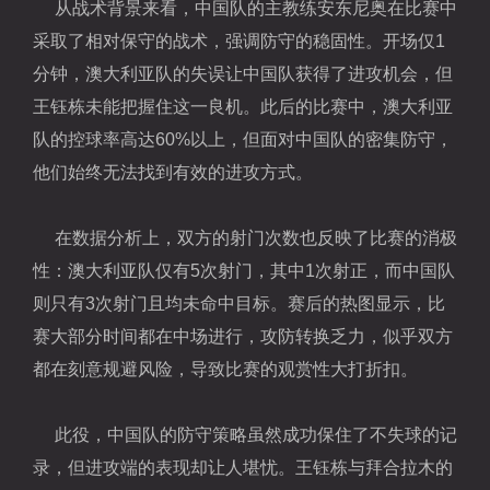
从战术背景来看，中国队的主教练安东尼奥在比赛中
采取了相对保守的战术，强调防守的稳固性。开场仅1
分钟，澳大利亚队的失误让中国队获得了进攻机会，但
王钰栋未能把握住这一良机。此后的比赛中，澳大利亚
队的控球率高达60%以上，但面对中国队的密集防守，
他们始终无法找到有效的进攻方式。
在数据分析上，双方的射门次数也反映了比赛的消极
性：澳大利亚队仅有5次射门，其中1次射正，而中国队
则只有3次射门且均未命中目标。赛后的热图显示，比
赛大部分时间都在中场进行，攻防转换乏力，似乎双方
都在刻意规避风险，导致比赛的观赏性大打折扣。
此役，中国队的防守策略虽然成功保住了不失球的记
录，但进攻端的表现却让人堪忧。王钰栋与拜合拉木的