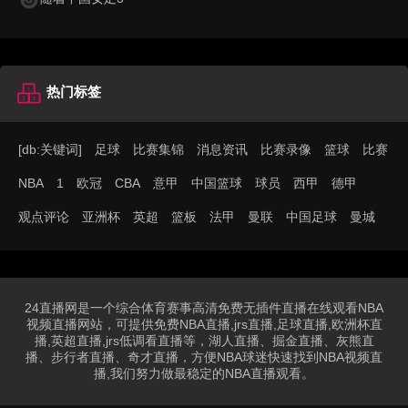
热门标签
[db:关键词]
足球
比赛集锦
消息资讯
比赛录像
篮球
比赛
NBA
1
欧冠
CBA
意甲
中国篮球
球员
西甲
德甲
观点评论
亚洲杯
英超
篮板
法甲
曼联
中国足球
曼城
24直播网是一个综合体育赛事高清免费无插件直播在线观看NBA
视频直播网站，可提供免费NBA直播,jrs直播,足球直播,欧洲杯直
播,英超直播,jrs低调看直播等，湖人直播、掘金直播、灰熊直
播、步行者直播、奇才直播，方便NBA球迷快速找到NBA视频直
播,我们努力做最稳定的NBA直播观看。