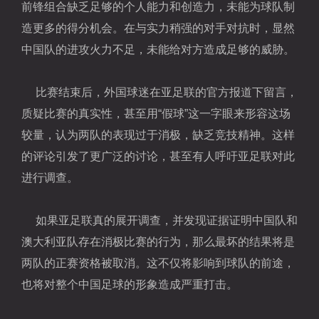
前锋组合缺乏足够的个人能力和创造力，未能为球队制
造更多的得分机会。在与实力稍强的对手对抗时，显然
中国队的进攻火力不足，未能给对方造成足够的威胁。
比赛结束后，外国球迷在亚足联的官方报道下留言，
质疑比赛的真实性，甚至用“假球”这一字眼来形容这场
较量，认为两队的表现过于消极，缺乏竞技精神。这样
的评论引发了更广泛的讨论，甚至有人呼吁亚足联对此
进行调查。
如果亚足联真的展开调查，并发现证据证明中国队和
澳大利亚队存在消极比赛的行为，那么最坏的结果将是
两队的正赛资格被取消。这不仅将影响到球队的前途，
也将对整个中国足球的形象造成严重打击。