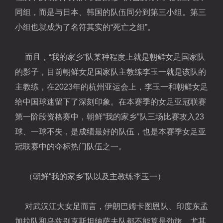
同组，而是与日本、韩国的队伍同分到第三小组。第三
小组也就成为了名符其实的“死亡之组”。
而且，“我的家乡”队某种程度上就是朝鲜女足国家队
的影子，目前朝鲜女足国家队主教练李玉一就是该队的
主教练，在2023年的杭州亚运会上，李玉一和朝鲜女足
给中国球迷留下了深刻印象。在本赛季的女足亚冠联赛
第一阶段资格赛中，朝鲜“我的家乡”队三场比赛攻入23
球、一球不失，是成绩最好的队伍，也是本赛季女足亚
冠联赛中的夺标热门队伍之一。
（朝鲜“我的家乡”队以及主教练李玉一）
对武汉江大女足而言，伊朗巴姆卡图恩队、印度东孟
加拉队和乌兹别克斯坦纳萨夫队都不能算是劲旅，尤其