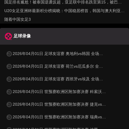
国足排名尴尬！被泰国逆袭反超，亚足联中排名跌至第15，被巴勒
斯坦紧逼
U20女足亚洲杯最新积分榜揭晓：中国稳居榜首，韩国与澳大利亚表
现抢眼
随着中国女足3
足球录像
2026年04月01日 足球友谊赛 奥地利vs韩国 全场录像
2026年04月01日 足球友谊赛 荷兰vs厄瓜多尔 全场录像
2026年04月01日 足球友谊赛 西班牙vs埃及 全场录像
2026年04月01日 世预赛欧洲区附加赛决赛 科索沃vs土耳其 全场录像
2026年04月01日 世预赛欧洲区附加赛决赛 捷克vs丹麦 全场录像
2026年04月01日 世预赛欧洲区附加赛决赛 瑞典vs波兰 全场录像