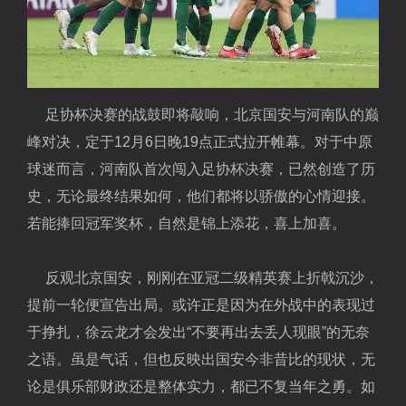
足协杯决赛的战鼓即将敲响，北京国安与河南队的巅
峰对决，定于12月6日晚19点正式拉开帷幕。对于中原
球迷而言，河南队首次闯入足协杯决赛，已然创造了历
史，无论最终结果如何，他们都将以骄傲的心情迎接。
若能捧回冠军奖杯，自然是锦上添花，喜上加喜。
反观北京国安，刚刚在亚冠二级精英赛上折戟沉沙，
提前一轮便宣告出局。或许正是因为在外战中的表现过
于挣扎，徐云龙才会发出“不要再出去丢人现眼”的无奈
之语。虽是气话，但也反映出国安今非昔比的现状，无
论是俱乐部财政还是整体实力，都已不复当年之勇。如