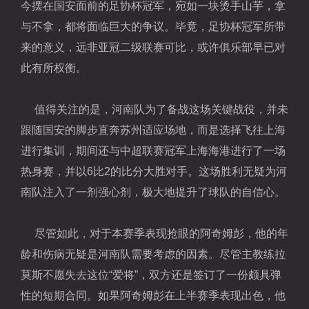
今摆在国安面前的足协杯冠军，宛如一块烫手山芋，拿
与不拿，都将面临巨大的争议。毕竟，足协杯冠军所带
来的意义，远非亚冠二级联赛可比，或许俱乐部早已对
此有所权衡。
值得关注的是，河南队为了备战这场关键战役，并未
跟随国安的脚步直奔苏州适应场地，而是选择飞往上海
进行集训，期间还与中超联赛冠军上海海港进行了一场
热身赛，并以6比2的比分大胜对手。这场胜利无疑为河
南队注入了一剂强心剂，极大地提升了球队的自信心。
尽管如此，对于本赛季表现抢眼的阿奇姆彭，他的年
龄和伤病无疑是河南队需要考虑的因素。尽管主教练拉
莫斯不愿失去这位“爱将”，双方还是签订了一份颇具弹
性的短期合同。如果阿奇姆彭在上半赛季表现出色，他