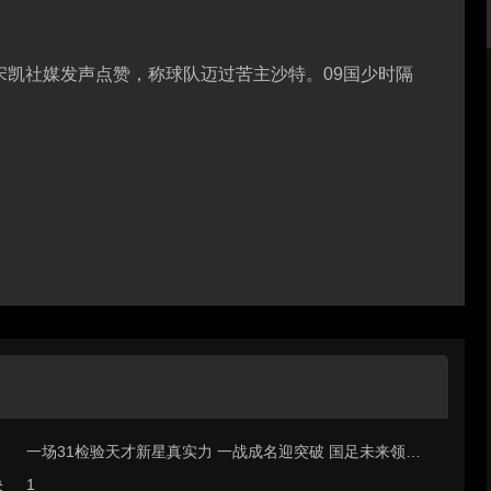
宋凯社媒发声点赞，称球队迈过苦主沙特。09国少时隔
出
一场31检验天才新星真实力 一战成名迎突破 国足未来领袖
决
人物显现
1