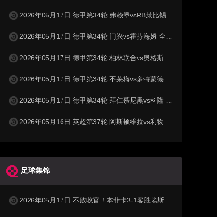
2026年05月17日 德甲第34轮 弗赖堡vsRB莱比锡 全场录像
2026年05月17日 德甲第34轮 门兴vs霍芬海姆 全场录像
2026年05月17日 德甲第34轮 柏林联合vs奥格斯堡 全场录像
2026年05月17日 德甲第34轮 不莱梅vs多特蒙德 全场录像
2026年05月17日 德甲第34轮 拜仁慕尼黑vs科隆 全场录像
2026年05月16日 英超第37轮 阿斯顿维拉vs利物浦 全场录像
足球集锦
2026年05月17日 不败收官！本菲卡3-1客胜埃斯托里尔 里奥斯、拉法·席尔瓦破门