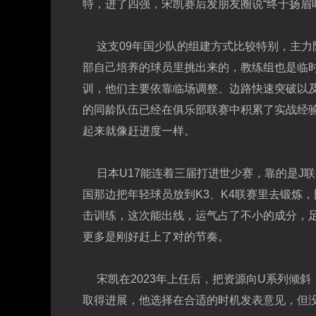
特，进了四强，宋凯赛后发朋友圈说“终于扬眉
这支09年国少队的组建方式比较特别，主
部自己培养的球员里挑出来的，教练组也是临
训，他们主要依靠临场调整、边路快速突破以
的同龄队伍已经在俱乐部联赛中积累了实战经
起来就像赶进度一样。
日本U17能连着三届打进世少赛，靠的是J
国那边把年轻球员放到K3、K4联赛里去锻炼
击训练，这次能出线，运气占了不小的成分，
更多是刚好赶上了对的节奏。
宋凯在2023年上任后，把资源向U系列倾斜
取得进展，他选择在合适的时机发表意见，但