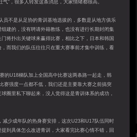
吐气”，很多人转发这条消息，大家情绪都很高。
力队员不是从足协的青训基地选拔的，多数是从地方俱乐
时组建的，没有聘请外籍教练，也没有进行长期封闭集
及门将扑出关键球来赢得比赛，相比之下，日本和韩国
验，而我们的队伍往往只在重大赛事前才集中训练，看
联赛的U18梯队加上全国高中比赛这两条路一起走，韩
，比赛强度一点都不低，我们还是主要靠大赛之前搞突
足球圈里私下聊起来，没人觉得这是青训体系的成功，
，减少成年队的热身赛安排，这次U23和U17队伍同时
没提到具体怎么改进青训，大家看完比赛心情不错，回