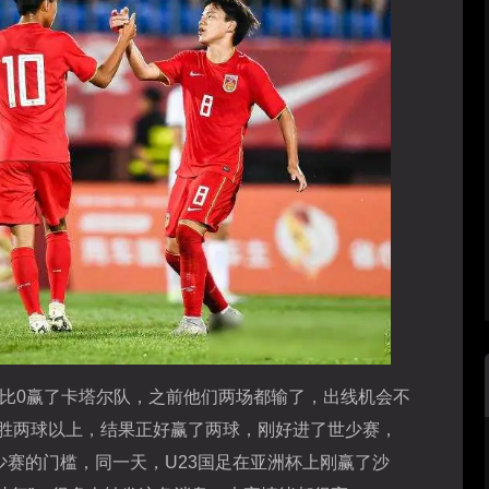
刻以2比0赢了卡塔尔队，之前他们两场都输了，出线机会不
净胜两球以上，结果正好赢了两球，刚好进了世少赛，
世少赛的门槛，同一天，U23国足在亚洲杯上刚赢了沙