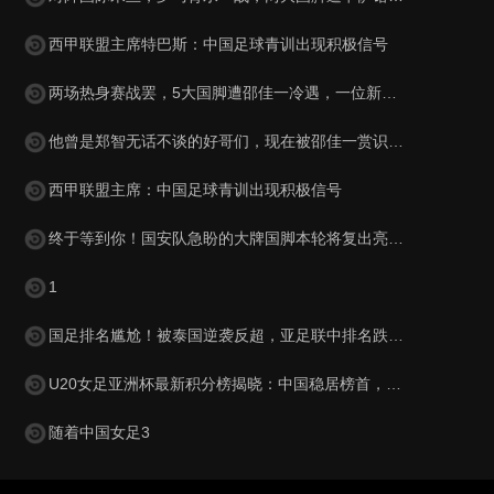
西甲联盟主席特巴斯：中国足球青训出现积极信号
两场热身赛战罢，5大国脚遭邵佳一冷遇，一位新星最让球迷惋惜
他曾是郑智无话不谈的好哥们，现在被邵佳一赏识，进入国足教练组
西甲联盟主席：中国足球青训出现积极信号
终于等到你！国安队急盼的大牌国脚本轮将复出亮相，值得期待
1
国足排名尴尬！被泰国逆袭反超，亚足联中排名跌至第15，被巴勒斯坦紧逼
U20女足亚洲杯最新积分榜揭晓：中国稳居榜首，韩国与澳大利亚表现抢眼
随着中国女足3