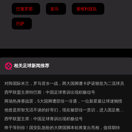
巴塞罗那
皇马
塞维利亚队
巴萨
相关足球新闻推荐
对阵国际米兰，罗马背水一战，两大国脚遭卡萨诺狠批为二流球员
西甲联盟主席特巴斯：中国足球青训出现积极信号
两场热身赛战罢，5大国脚遭邵佳一冷遇，一位新星最让球迷惋惜
他曾是郑智无话不谈的好哥们，现在被邵佳一赏识，进入国足教练
组
西甲联盟主席：中国足球青训出现积极信号
终于等到你！国安队急盼的大牌国脚本轮将复出亮相，值得期待