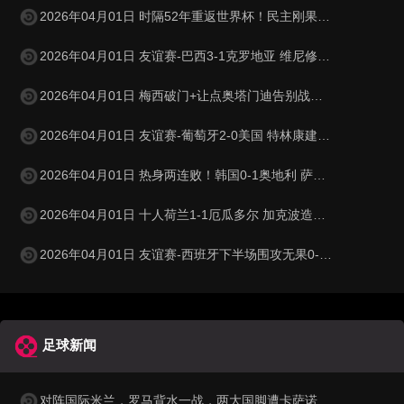
2026年04月01日 时隔52年重返世界杯！民主刚果加时1-0牙买加 图安泽贝制胜
2026年04月01日 友谊赛-巴西3-1克罗地亚 维尼修斯送助攻恩德里克造点+助攻
2026年04月01日 梅西破门+让点奥塔门迪告别战点射 阿根廷5-0赞比亚3月友谊赛两胜
2026年04月01日 友谊赛-葡萄牙2-0美国 特林康建功菲利克斯破门B费助攻双响
2026年04月01日 热身两连败！韩国0-1奥地利 萨比策制胜孙兴慜金玟哉失良机
2026年04月01日 十人荷兰1-1厄瓜多尔 加克波造乌龙邓弗里斯直红弗莱肯送点
2026年04月01日 友谊赛-西班牙下半场围攻无果0-0埃及 霍安·加西亚国家队首秀
足球新闻
对阵国际米兰，罗马背水一战，两大国脚遭卡萨诺狠批为二流球员