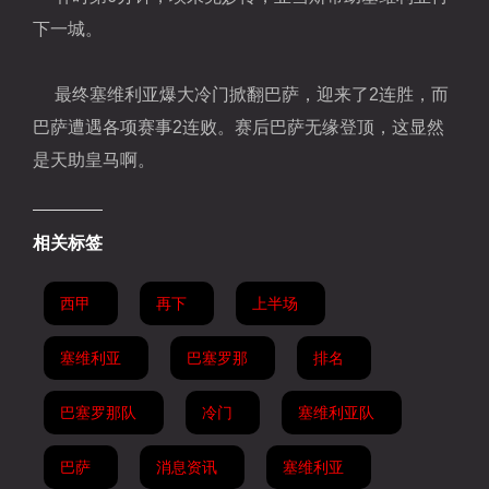
下一城。
最终塞维利亚爆大冷门掀翻巴萨，迎来了2连胜，而
巴萨遭遇各项赛事2连败。赛后巴萨无缘登顶，这显然
是天助皇马啊。
相关标签
西甲
再下
上半场
塞维利亚
巴塞罗那
排名
巴塞罗那队
冷门
塞维利亚队
巴萨
消息资讯
塞维利亚