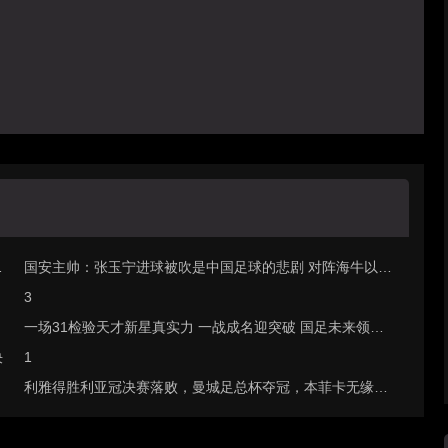
国
国安主帅：张玉宁进球被吹是中国足球的悲剧 对阵海牛以我
为主
3
出
一场31检验天才新星真实力 一战成名迎突破 国足未来领袖
决
人物显现
1
利雅得胜利亚冠决赛落败，曼城足总杯夺冠，本菲卡无缘下
赛季欧冠