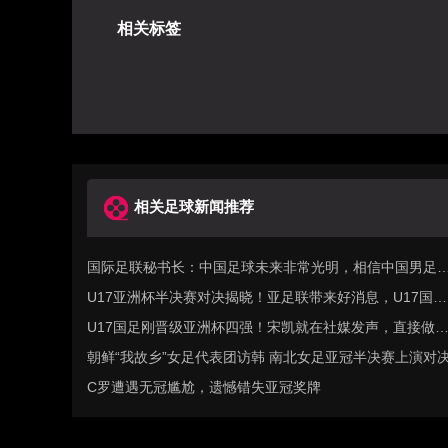
相关标签
相关足球新闻推荐
国际足联秘书长：中国足球未来非常光明，相信中国男足
家队会很快获得世界杯参赛资格
U17亚洲杯半决赛对决揭晓！亚足联带来好消息，U17国足
争冠迎利好
U17国足刚晋级亚洲杯四强！宋凯就在社媒发声，直接做
重要决定
朝鲜“我故乡”女足代表团访韩 南北女足亚冠半决赛上演对
C罗遭遇无冠尴尬，遗憾错失亚冠奖牌