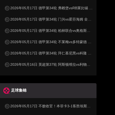
2026年05月17日 德甲第34轮 弗赖堡vsRB莱比锡 全场录像
2026年05月17日 德甲第34轮 门兴vs霍芬海姆 全场录像
2026年05月17日 德甲第34轮 柏林联合vs奥格斯堡 全场录像
2026年05月17日 德甲第34轮 不莱梅vs多特蒙德 全场录像
2026年05月17日 德甲第34轮 拜仁慕尼黑vs科隆 全场录像
2026年05月16日 英超第37轮 阿斯顿维拉vs利物浦 全场录像
足球集锦
2026年05月17日 不败收官！本菲卡3-1客胜埃斯托里尔 里奥斯、拉法·席尔瓦破门