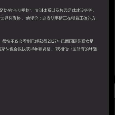
足协的“长期规划”、青训体系以及校园足球建设等等。
7世界杯资格 。他评价：这表明事情正在朝着正确的方
很快不仅会看到已经获得2027年巴西国际足联女足
家队也会很快获得参赛资格。“我相信中国所有的球迷