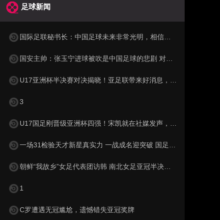
足球新闻
国际足联秘书长：中国足球未来非常光明，相信中国男足国家队会很快获得世界杯参赛资格
国安主帅：张玉宁进球被吹是中国足球的悲剧 对阵海牛以我为主
U17亚洲杯半决赛对决揭晓！亚足联带来好消息，U17国足争冠迎利好
3
U17国足刚晋级亚洲杯四强！宋凯就在社媒发声，直接做出重要决定
一场31检验天才新星真实力 一战成名迎突破 国足未来领袖人物显现
朝鲜“我故乡”女足代表团访韩 南北女足亚冠半决赛上演对决
1
C罗遭遇无冠尴尬，遗憾错失亚冠奖牌