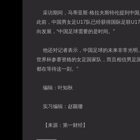
采访期间，马蒂亚斯·格拉夫斯特伦提到中国
此前，中国男女足U17队已经获得国际足联U1
向发展，“中国足球需要的是时间。”
他还对记者表示，中国足球的未来非常光明。
世界杯参赛资格的女足国家队，而且相信男足国
都在等待这一刻。”
编辑：叶知秋
实习编辑：赵颖珊
【来源：第一财经】