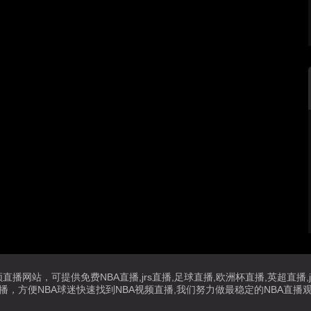
播网站，可提供免费NBA直播,jrs直播,足球直播,欧洲杯直播,英超直
播，方便NBA球迷快速找到NBA视频直播,我们努力做最稳定的NBA直播